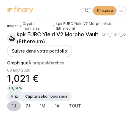
S'inscrire
Crypto-
kpk EURC Yield V2 Morpho Vault
Invest
monnaies
(Ethereum)
kpk EURC Yield V2 Morpho Vault
KPK_EURC_V2
(Ethereum)
Suivre dans votre portfolio
Graphique
À propos
Marchés
08 août 2026
1,021 €
+0,14 %
Prix
Capitalisation boursière
1J
7J
1M
1A
TOUT