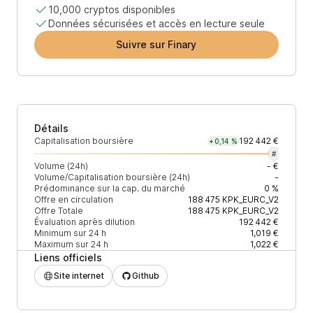
10,000 cryptos disponibles
Données sécurisées et accès en lecture seule
Suivre sur Finary
Détails
Capitalisation boursière
192 442 €
+0,14 %
#
Volume (24h)
- €
Volume/Capitalisation boursière (24h)
-
Prédominance sur la cap. du marché
0 %
Offre en circulation
188 475
KPK_EURC_V2
Offre Totale
188 475
KPK_EURC_V2
Évaluation après dilution
192 442 €
Minimum sur 24 h
1,019 €
Maximum sur 24 h
1,022 €
Liens officiels
Site internet
Github