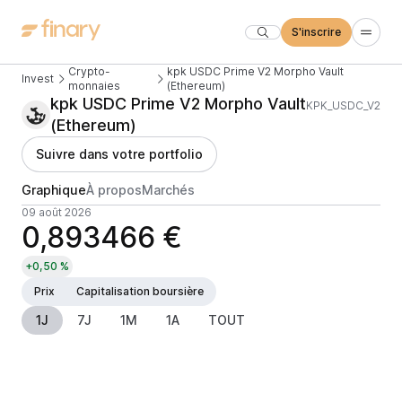
S'inscrire
Crypto-
kpk USDC Prime V2 Morpho Vault
Invest
monnaies
(Ethereum)
kpk USDC Prime V2 Morpho Vault
KPK_USDC_V2
(Ethereum)
Suivre dans votre portfolio
Graphique
À propos
Marchés
09 août 2026
0,893466 €
+0,50 %
Prix
Capitalisation boursière
1J
7J
1M
1A
TOUT