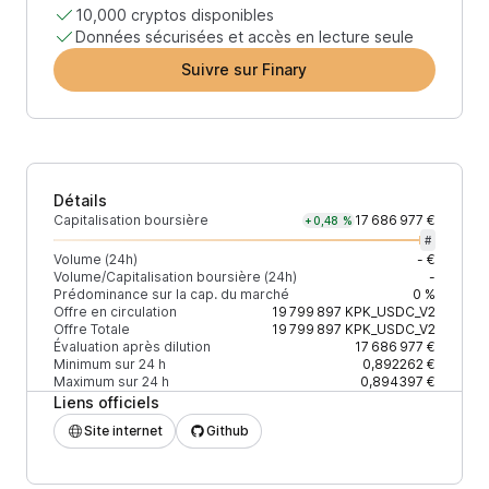
10,000 cryptos disponibles
Données sécurisées et accès en lecture seule
Suivre sur Finary
Détails
Capitalisation boursière
17 686 977 €
+0,48 %
#
Volume (24h)
- €
Volume/Capitalisation boursière (24h)
-
Prédominance sur la cap. du marché
0 %
Offre en circulation
19 799 897
KPK_USDC_V2
Offre Totale
19 799 897
KPK_USDC_V2
Évaluation après dilution
17 686 977 €
Minimum sur 24 h
0,892262 €
Maximum sur 24 h
0,894397 €
Liens officiels
Site internet
Github