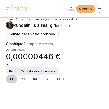
S'inscrire
Invest
Crypto-monnaies
Kundalini is a real girl
Kundalini is a real girl
KUNDALINI
Suivre dans votre portfolio
Graphique
À propos
Marchés
09 août 2026
0,00000446 €
-
Prix
Capitalisation boursière
1J
7J
1M
1A
TOUT