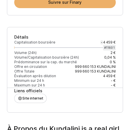
Suivre sur Finary
Détails
Capitalisation boursière
4 459 €
-
#
11601
Volume (24h)
2 €
Volume/Capitalisation boursière (24h)
0,04 %
Prédominance sur la cap. du marché
0 %
Offre en circulation
999 660 153
KUNDALINI
Offre Totale
999 660 153
KUNDALINI
Évaluation après dilution
4 459 €
Minimum sur 24 h
- €
Maximum sur 24 h
- €
Liens officiels
Site internet
À Propos du Kundalini is a real girl