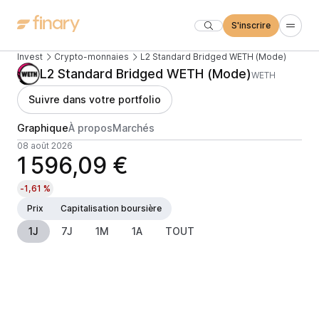
S'inscrire
Invest
Crypto-monnaies
L2 Standard Bridged WETH (Mode)
L2 Standard Bridged WETH (Mode)
WETH
Suivre dans votre portfolio
Graphique
À propos
Marchés
08 août 2026
1 596,09 €
-1,61 %
Prix
Capitalisation boursière
1J
7J
1M
1A
TOUT