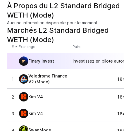
À Propos du L2 Standard Bridged
WETH (Mode)
Aucune information disponible pour le moment.
Marchés L2 Standard Bridged
WETH (Mode)
#
Exchange
Paire
Finary Invest
Investissez en pilote automat
Velodrome Finance
1
1 845,
V2 (Mode)
Kim V4
2
1 845,
Kim V4
3
1 845,
SwapMode
4
1 845,