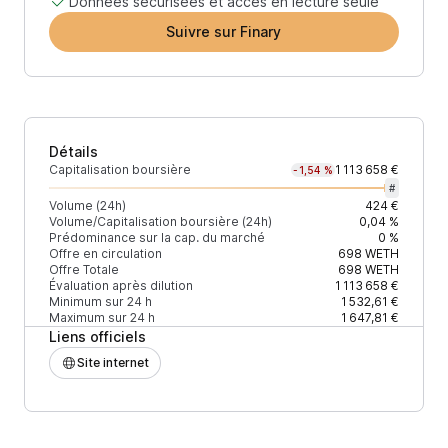
Données sécurisées et accès en lecture seule
Suivre sur Finary
Détails
Capitalisation boursière
1 113 658 €
-1,54 %
#
Volume (24h)
424 €
Volume/Capitalisation boursière (24h)
0,04 %
Prédominance sur la cap. du marché
0 %
Offre en circulation
698
WETH
Offre Totale
698
WETH
Évaluation après dilution
1 113 658 €
Minimum sur 24 h
1 532,61 €
Maximum sur 24 h
1 647,81 €
Liens officiels
Site internet