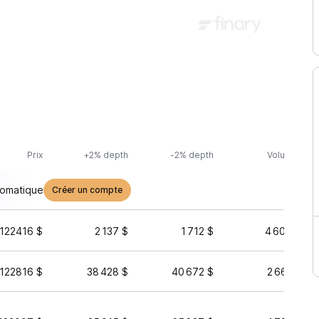
Prix
+2% depth
-2% depth
Volume (24h
tomatique
Créer un compte
,122416 $
2 137 $
1 712 $
4 608 687 
,122816 $
38 428 $
40 672 $
2 669 719 