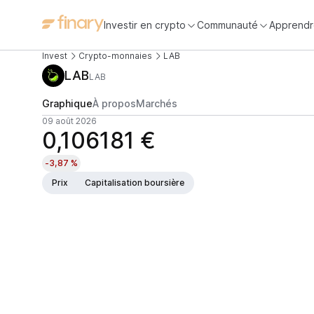
Investir en crypto
Communauté
Apprendr
Invest
Crypto-monnaies
LAB
LAB
LAB
Graphique
À propos
Marchés
09 août 2026
0,106181 €
-3,87 %
Prix
Capitalisation boursière