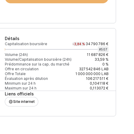
Détails
Capitalisation boursière
34 790 786 €
-3,84 %
#
507
Volume (24h)
11 687 826 €
Volume/Capitalisation boursière (24h)
33,59 %
Prédominance sur la cap. du marché
0 %
)
% du volume
Confiance
Mis à jour
Offre en circulation
327 542 846
LAB
Offre Totale
1 000 000 000
LAB
Évaluation après dilution
106 217 511 €
Minimum sur 24 h
0,104118 €
Maximum sur 24 h
0,113072 €
Liens officiels
$
34,12 %
Récemment
ÉLEVÉE
Site internet
$
19,76 %
Récemment
ÉLEVÉE