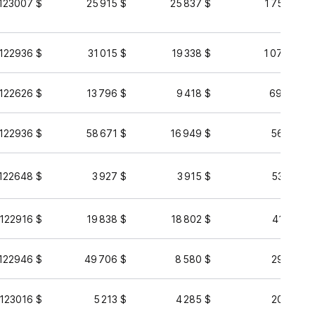
123007 $
25 915 $
25 837 $
1 756 401 
,122936 $
31 015 $
19 338 $
1 077 385 
,122626 $
13 796 $
9 418 $
696 066 
,122936 $
58 671 $
16 949 $
568 881 
122648 $
3 927 $
3 915 $
533 974 
,122916 $
19 838 $
18 802 $
419 160 
122946 $
49 706 $
8 580 $
291 098 
,123016 $
5 213 $
4 285 $
200 014 