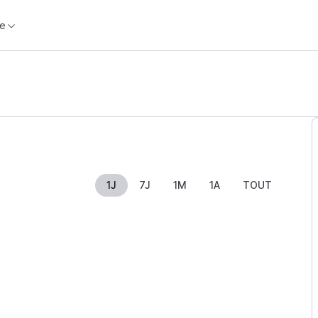
e
1J
7J
1M
1A
TOUT