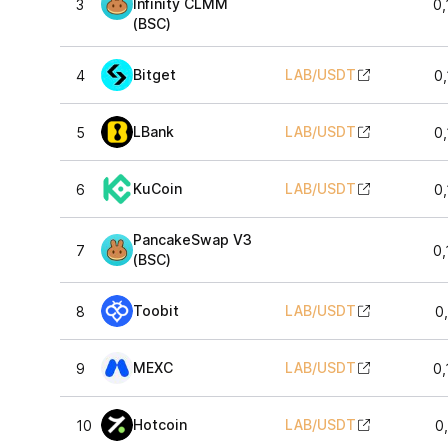
Infinity CLMM
3
0,
(BSC)
Bitget
LAB
/
USDT
4
0
LBank
LAB
/
USDT
5
0
KuCoin
LAB
/
USDT
6
0
PancakeSwap V3
7
0,
(BSC)
Toobit
LAB
/
USDT
8
0
MEXC
LAB
/
USDT
9
0,
Hotcoin
LAB
/
USDT
10
0