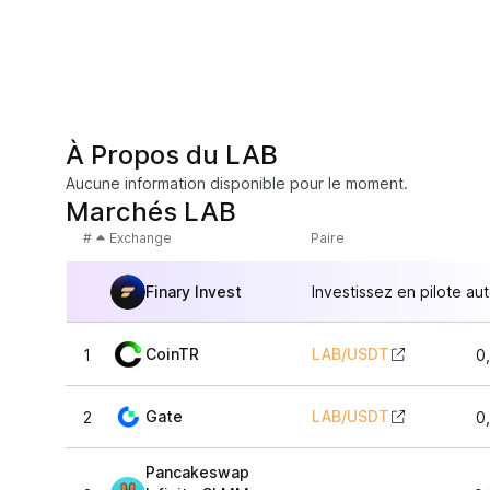
À Propos du LAB
Aucune information disponible pour le moment.
Marchés LAB
#
Exchange
Paire
Finary Invest
Investissez en pilote au
CoinTR
LAB
/
USDT
1
0
Gate
LAB
/
USDT
2
0
Pancakeswap