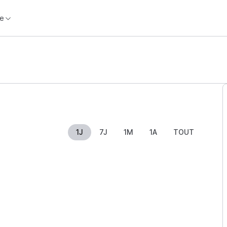
e
1J
7J
1M
1A
TOUT