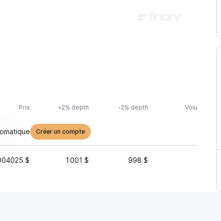
Prix
+2% depth
-2% depth
Volume (24h
tomatique
Créer un compte
004025 $
1 001 $
998 $
443 