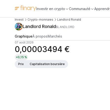
Investir en crypto
Communauté
Apprendr
Invest
Crypto-monnaies
Landlord Ronald
Landlord Ronald
$LANDLORD
Graphique
À propos
Marchés
07 août 2026
0,00003494 €
+0,15 %
Prix
Capitalisation boursière