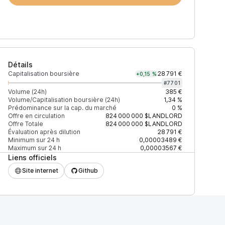
Détails
Capitalisation boursière
28 791 €
+0,15 %
#
7701
Volume (24h)
385 €
Volume/Capitalisation boursière (24h)
1,34 %
Prédominance sur la cap. du marché
0 %
)
% du volume
Confiance
Mis à jour
Offre en circulation
824 000 000
$LANDLORD
Offre Totale
824 000 000
$LANDLORD
Évaluation après dilution
28 791 €
Minimum sur 24 h
0,00003489 €
Maximum sur 24 h
0,00003567 €
Liens officiels
$
100 %
Récemment
ÉLEVÉE
Site internet
Github