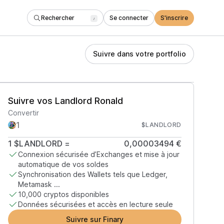
Rechercher
Se connecter
S'inscrire
/
Suivre dans votre portfolio
Suivre vos Landlord Ronald
Convertir
$LANDLORD
1
$LANDLORD
=
0,00003494 €
Connexion sécurisée d’Exchanges et mise à jour
automatique de vos soldes
Synchronisation des Wallets tels que Ledger,
Metamask ...
10,000 cryptos disponibles
Données sécurisées et accès en lecture seule
Suivre sur Finary