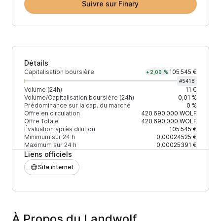
Suivre sur Finary
Détails
Capitalisation boursière
105 545 €
+2,09 %
#
5418
Volume (24h)
11 €
Volume/Capitalisation boursière (24h)
0,01 %
Prédominance sur la cap. du marché
0 %
Offre en circulation
420 690 000
WOLF
Offre Totale
420 690 000
WOLF
Évaluation après dilution
105 545 €
Minimum sur 24 h
0,00024525 €
Maximum sur 24 h
0,00025391 €
Liens officiels
Site internet
À Propos du Landwolf