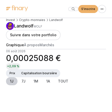
S'inscrire
Invest
Crypto-monnaies
Landwolf
Landwolf
WOLF
Suivre dans votre portfolio
Graphique
À propos
Marchés
06 août 2026
0,00025088 €
+2,09 %
Prix
Capitalisation boursière
1J
7J
1M
1A
TOUT