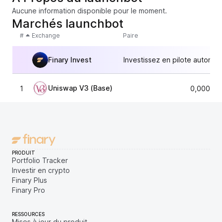
Aucune information disponible pour le moment.
Marchés launchbot
#
Exchange
Paire
Finary Invest
Investissez en pilote automat
Uniswap V3 (Base)
1
0,000000
PRODUIT
Portfolio Tracker
Investir en crypto
Finary Plus
Finary Pro
RESSOURCES
Mises à jour du produit