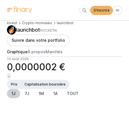
S'inscrire
Invest
Crypto-monnaies
launchbot
launchbot
ROCKETAI
Suivre dans votre portfolio
Graphique
À propos
Marchés
10 août 2026
0,0000002 €
-
Prix
Capitalisation boursière
1J
7J
1M
1A
TOUT