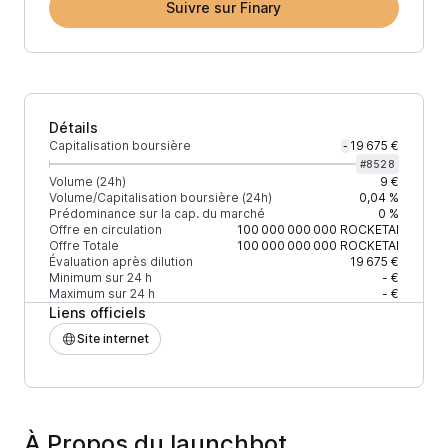
Suivre sur Finary
Détails
Capitalisation boursière
19 675 €
-
#
8528
Volume (24h)
9 €
Volume/Capitalisation boursière (24h)
0,04 %
Prédominance sur la cap. du marché
0 %
Offre en circulation
100 000 000 000
ROCKETAI
Offre Totale
100 000 000 000
ROCKETAI
Évaluation après dilution
19 675 €
Minimum sur 24 h
- €
Maximum sur 24 h
- €
Liens officiels
Site internet
À Propos du launchbot