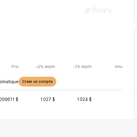
Prix
+2% depth
-2% depth
Volume (24h
tomatique
Créer un compte
009611 $
1 027 $
1 024 $
10 