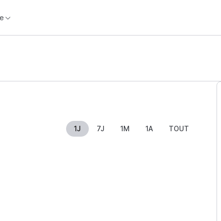
e
1J
7J
1M
1A
TOUT