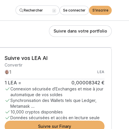
Rechercher
Se connecter
S'inscrire
/
Suivre dans votre portfolio
Suivre vos LEA AI
Convertir
LEA
1
LEA
=
0,00008342 €
Connexion sécurisée d’Exchanges et mise à jour
automatique de vos soldes
Synchronisation des Wallets tels que Ledger,
Metamask ...
10,000 cryptos disponibles
Données sécurisées et accès en lecture seule
Suivre sur Finary