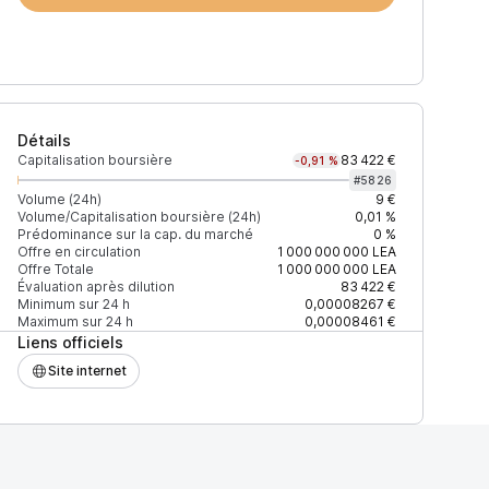
Détails
Capitalisation boursière
83 422 €
-0,91 %
#
5826
Volume (24h)
9 €
Volume/Capitalisation boursière (24h)
0,01 %
Prédominance sur la cap. du marché
0 %
)
% du volume
Confiance
Mis à jour
Offre en circulation
1 000 000 000
LEA
Offre Totale
1 000 000 000
LEA
Évaluation après dilution
83 422 €
Minimum sur 24 h
0,00008267 €
Maximum sur 24 h
0,00008461 €
Liens officiels
$
100 %
Récemment
ÉLEVÉE
Site internet