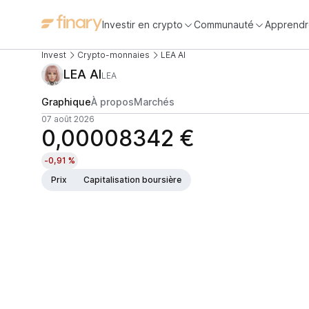
Investir en crypto
Communauté
Apprendr
Invest
Crypto-monnaies
LEA AI
LEA AI
LEA
Graphique
À propos
Marchés
07 août 2026
0,00008342 €
-0,91 %
Prix
Capitalisation boursière