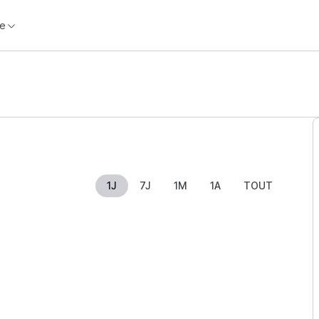
e
1J
7J
1M
1A
TOUT