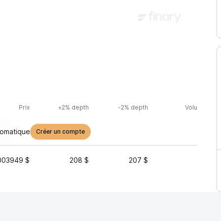
Prix
+2% depth
-2% depth
Volume (24h
tomatique
Créer un compte
003949 $
208 $
207 $
341 