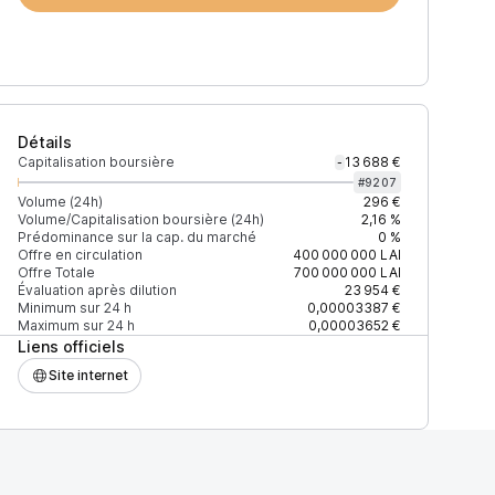
Détails
Capitalisation boursière
13 688 €
-
#
9207
Volume (24h)
296 €
Volume/Capitalisation boursière (24h)
2,16 %
Prédominance sur la cap. du marché
0 %
)
% du volume
Confiance
Mis à jour
Offre en circulation
400 000 000
LAI
Offre Totale
700 000 000
LAI
Évaluation après dilution
23 954 €
Minimum sur 24 h
0,00003387 €
Maximum sur 24 h
0,00003652 €
Liens officiels
$
100 %
Récemment
ÉLEVÉE
Site internet