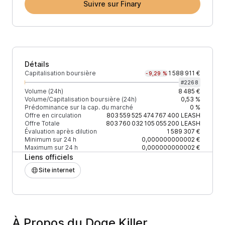
Suivre sur Finary
Détails
Capitalisation boursière
1 588 911 €
-9,29 %
#
2268
Volume (24h)
8 485 €
Volume/Capitalisation boursière (24h)
0,53 %
Prédominance sur la cap. du marché
0 %
Offre en circulation
803 559 525 474 767 400
LEASH
Offre Totale
803 760 032 105 055 200
LEASH
Évaluation après dilution
1 589 307 €
Minimum sur 24 h
0,000000000002 €
Maximum sur 24 h
0,000000000002 €
Liens officiels
Site internet
À Propos du Doge Killer