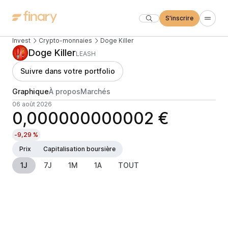
S'inscrire
Invest
Crypto-monnaies
Doge Killer
Doge Killer
LEASH
Suivre dans votre portfolio
Graphique
À propos
Marchés
06 août 2026
0,000000000002 €
-9,29 %
Prix
Capitalisation boursière
1J
7J
1M
1A
TOUT