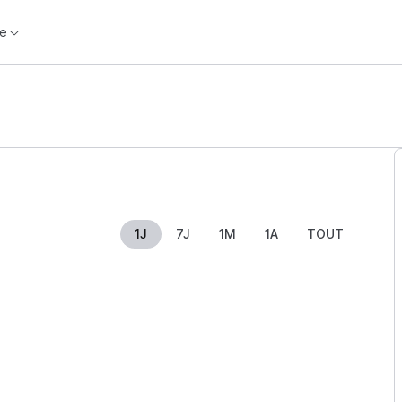
e
1J
7J
1M
1A
TOUT