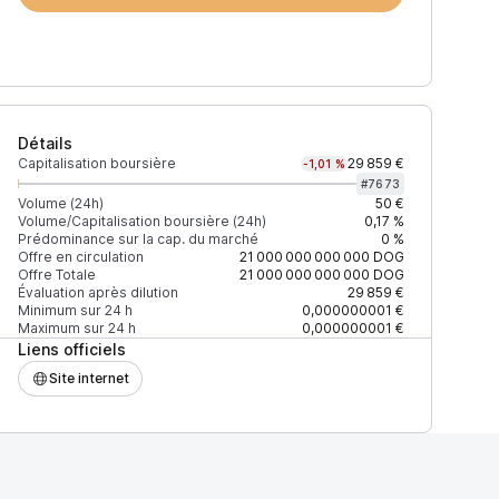
Détails
Capitalisation boursière
29 859 €
-1,01 %
#
7673
Volume (24h)
50 €
Volume/Capitalisation boursière (24h)
0,17 %
Prédominance sur la cap. du marché
0 %
Prix
+2% depth
Offre en circulation
21 000 000 000 000
DOG
Offre Totale
21 000 000 000 000
DOG
Évaluation après dilution
29 859 €
Minimum sur 24 h
0,000000001 €
Maximum sur 24 h
0,000000001 €
Liens officiels
F27EAD9083C756CC2
0,000000002 $
407 $
Site internet