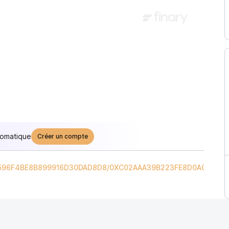
tomatique
Créer un compte
596F4BE8B899916D30DAD8D8
/
0XC02AAA39B223FE8D0A0E5C4