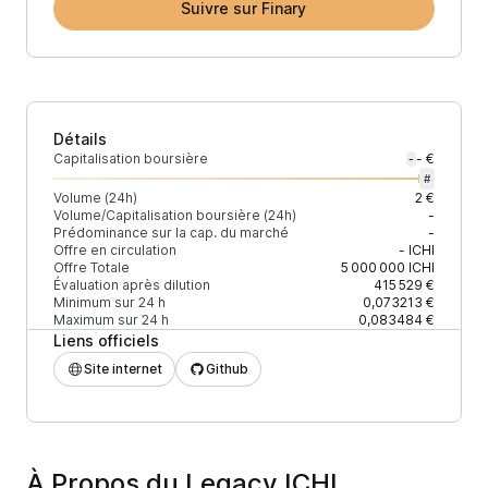
Suivre sur Finary
Détails
Capitalisation boursière
- €
-
#
Volume (24h)
2 €
Volume/Capitalisation boursière (24h)
-
Prédominance sur la cap. du marché
-
Offre en circulation
-
ICHI
Offre Totale
5 000 000
ICHI
Évaluation après dilution
415 529 €
Minimum sur 24 h
0,073213 €
Maximum sur 24 h
0,083484 €
Liens officiels
Site internet
Github
À Propos du Legacy ICHI