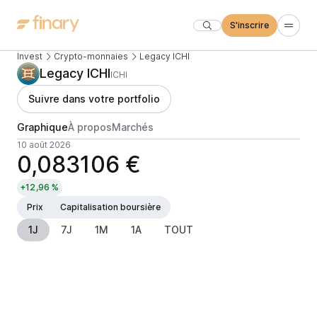
S'inscrire
Invest
Crypto-monnaies
Legacy ICHI
Legacy ICHI
ICHI
Suivre dans votre portfolio
Graphique
À propos
Marchés
10 août 2026
0,083106 €
+12,96 %
Prix
Capitalisation boursière
1J
7J
1M
1A
TOUT