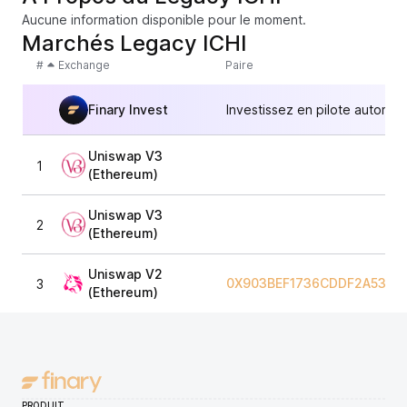
Aucune information disponible pour le moment.
Marchés Legacy ICHI
#
Exchange
Paire
Finary Invest
Investissez en pilote automat
Uniswap V3
1
(Ethereum)
Uniswap V3
2
(Ethereum)
Uniswap V2
0X903BEF1736CDDF2A5371
3
(Ethereum)
PRODUIT