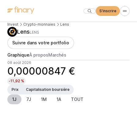
S'inscrire
Invest
Crypto-monnaies
Lens
Lens
LENS
Suivre dans votre portfolio
Graphique
À propos
Marchés
08 août 2026
0,00000847 €
-11,92 %
Prix
Capitalisation boursière
1J
7J
1M
1A
TOUT