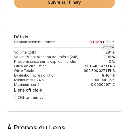
Suivre sur Finary
Détails
Capitalisation boursière
8 311 €
-11,92 %
#
10304
Volume (24h)
281 €
Volume/Capitalisation boursière (24h)
3,38 %
Prédominance sur la cap. du marché
0 %
Offre en circulation
981 540 147
LENS
Offre Totale
999 600 027
LENS
Évaluation après dilution
8 464 €
Minimum sur 24 h
0,00000835 €
Maximum sur 24 h
0,00000971 €
Liens officiels
Site internet
À Propos du Lens