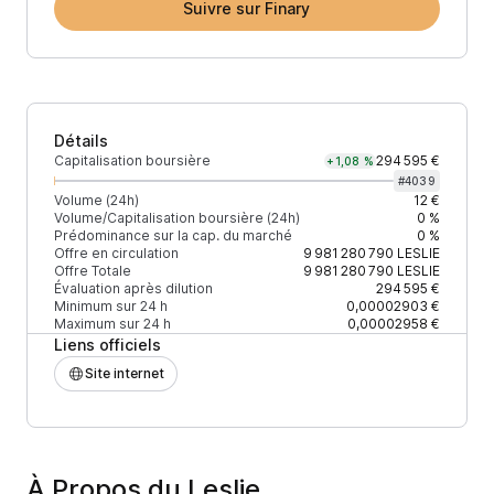
Suivre sur Finary
Détails
Capitalisation boursière
294 595 €
+1,08 %
#
4039
Volume (24h)
12 €
Volume/Capitalisation boursière (24h)
0 %
Prédominance sur la cap. du marché
0 %
Offre en circulation
9 981 280 790
LESLIE
Offre Totale
9 981 280 790
LESLIE
Évaluation après dilution
294 595 €
Minimum sur 24 h
0,00002903 €
Maximum sur 24 h
0,00002958 €
Liens officiels
Site internet
À Propos du Leslie