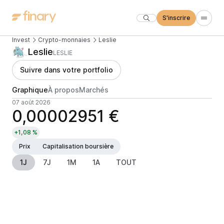
S'inscrire
Invest
Crypto-monnaies
Leslie
Leslie
LESLIE
Suivre dans votre portfolio
Graphique
À propos
Marchés
07 août 2026
0,00002951 €
+1,08 %
Prix
Capitalisation boursière
1J
7J
1M
1A
TOUT