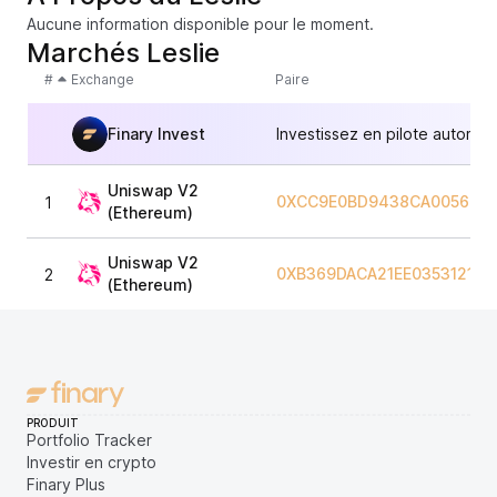
Aucune information disponible pour le moment.
Marchés Leslie
#
Exchange
Paire
Finary Invest
Investissez en pilote automat
Uniswap V2
0XCC9E0BD9438CA0056653
1
(Ethereum)
Uniswap V2
0XB369DACA21EE03531217
2
(Ethereum)
PRODUIT
Portfolio Tracker
Investir en crypto
Finary Plus