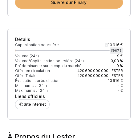
Suivre sur Finary
Détails
Capitalisation boursière
10 916 €
-
#
9676
Volume (24h)
9 €
Volume/Capitalisation boursière (24h)
0,08 %
Prédominance sur la cap. du marché
0 %
Offre en circulation
420 690 000 000
LESTER
Offre Totale
420 690 000 000
LESTER
Évaluation après dilution
10 916 €
Minimum sur 24 h
- €
Maximum sur 24 h
- €
Liens officiels
Site internet
À Propos du Lester