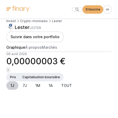
S'inscrire
Invest
Crypto-monnaies
Lester
Lester
LESTER
Suivre dans votre portfolio
Graphique
À propos
Marchés
06 août 2026
0,00000003 €
-
Prix
Capitalisation boursière
1J
7J
1M
1A
TOUT