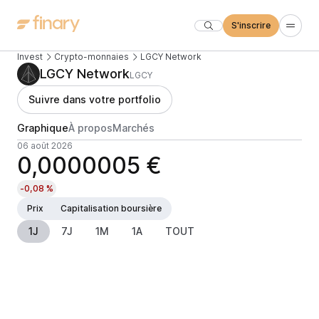
S'inscrire
Invest
Crypto-monnaies
LGCY Network
LGCY Network
LGCY
Suivre dans votre portfolio
Graphique
À propos
Marchés
06 août 2026
0,0000005 €
-0,08 %
Prix
Capitalisation boursière
1J
7J
1M
1A
TOUT