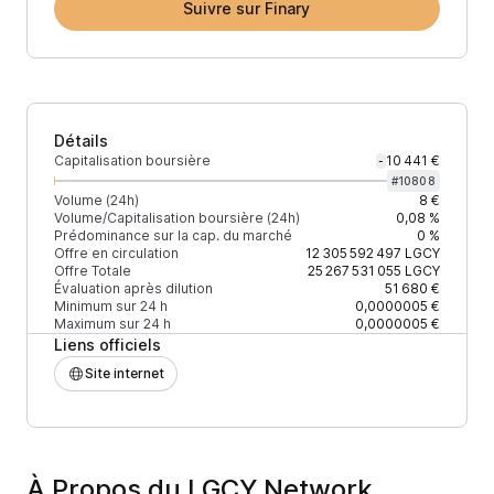
Suivre sur Finary
Détails
Capitalisation boursière
10 441 €
-
#
10808
Volume (24h)
8 €
Volume/Capitalisation boursière (24h)
0,08 %
Prédominance sur la cap. du marché
0 %
Offre en circulation
12 305 592 497
LGCY
Offre Totale
25 267 531 055
LGCY
Évaluation après dilution
51 680 €
Minimum sur 24 h
0,0000005 €
Maximum sur 24 h
0,0000005 €
Liens officiels
Site internet
À Propos du LGCY Network