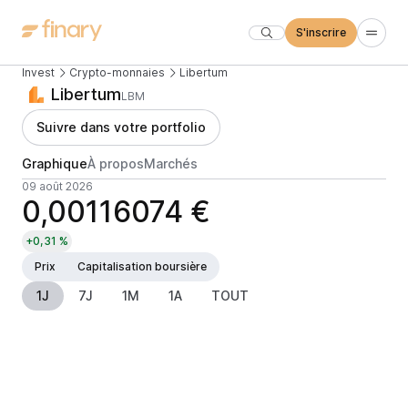
S'inscrire
Invest
Crypto-monnaies
Libertum
Libertum
LBM
Suivre dans votre portfolio
Graphique
À propos
Marchés
09 août 2026
0,00116074 €
+0,31 %
Prix
Capitalisation boursière
1J
7J
1M
1A
TOUT