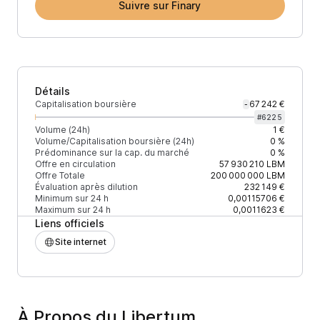
Suivre sur Finary
Détails
Capitalisation boursière
67 242 €
-
#
6225
Volume (24h)
1 €
Volume/Capitalisation boursière (24h)
0 %
Prédominance sur la cap. du marché
0 %
Offre en circulation
57 930 210
LBM
Offre Totale
200 000 000
LBM
Évaluation après dilution
232 149 €
Minimum sur 24 h
0,00115706 €
Maximum sur 24 h
0,0011623 €
Liens officiels
Site internet
À Propos du Libertum