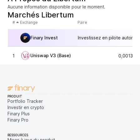
Aucune information disponible pour le moment.
Marchés Libertum
#
Exchange
Paire
Finary Invest
Investissez en pilote automat
Uniswap V3 (Base)
1
0,001341
PRODUIT
Portfolio Tracker
Investir en crypto
Finary Plus
Finary Pro
RESSOURCES
Mises à jour du produit