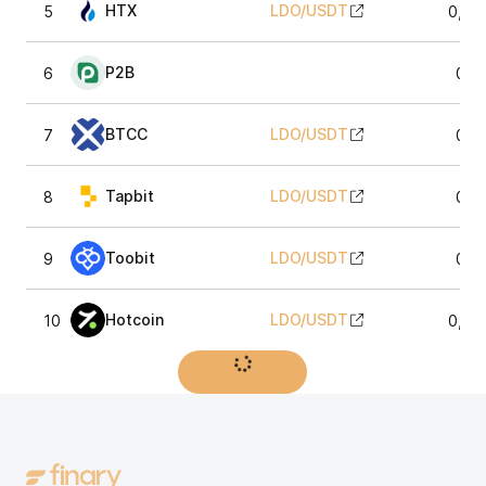
HTX
LDO
/
USDT
5
0,28
P2B
6
0,2
BTCC
LDO
/
USDT
7
0,2
Tapbit
LDO
/
USDT
8
0,2
Toobit
LDO
/
USDT
9
0,2
Hotcoin
LDO
/
USDT
10
0,28
Afficher plus