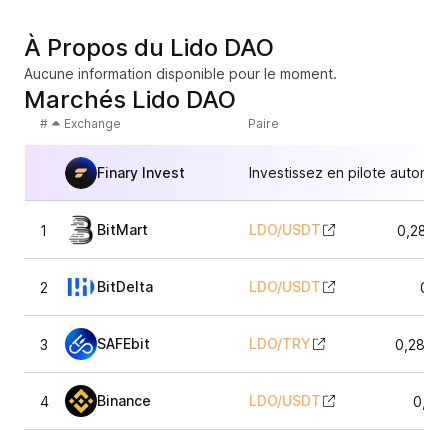
À Propos du Lido DAO
Aucune information disponible pour le moment.
Marchés Lido DAO
#
Exchange
Paire
Finary Invest
Investissez en pilote automat
BitMart
LDO
/
USDT
1
0,2864
BitDelta
LDO
/
USDT
2
0,2
SAFEbit
LDO
/
TRY
3
0,2874
Binance
LDO
/
USDT
4
0,28