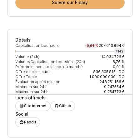
Suivre sur Finary
Détails
Capitalisation boursière
207 613 894 €
-0,64 %
#
142
Volume (24h)
14 034 726 €
Volume/Capitalisation boursière (24h)
6,76 %
Prédominance sur la cap. du marché
0,01 %
Offre en circulation
836 305 815
LDO
Offre Totale
1 000 000 000
LDO
Évaluation après dilution
248 251 166 €
Minimum sur 24 h
0,247554 €
Maximum sur 24 h
0,254773 €
Liens officiels
Site internet
Github
Social
Reddit