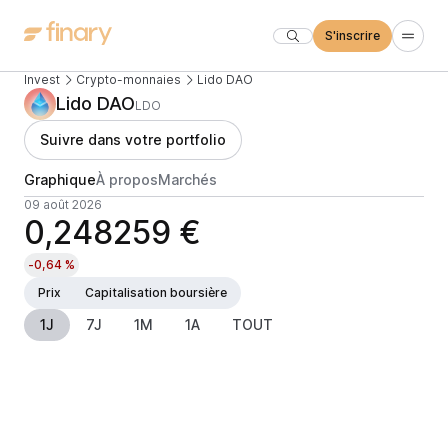
S'inscrire
Invest
Crypto-monnaies
Lido DAO
Lido DAO
LDO
Suivre dans votre portfolio
Graphique
À propos
Marchés
09 août 2026
0,248259 €
-0,64 %
Prix
Capitalisation boursière
1J
7J
1M
1A
TOUT