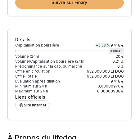
Suivre sur Finary
Détails
Capitalisation boursière
9 418 €
+0,88 %
#
10043
Volume (24h)
20 €
Volume/Capitalisation boursière (24h)
0,21 %
Prédominance sur la cap. du marché
0 %
Offre en circulation
952 000 000
LFDOG
Offre Totale
952 000 000
LFDOG
Évaluation après dilution
9 418 €
Minimum sur 24 h
0,00000976 €
Maximum sur 24 h
0,00000988 €
Liens officiels
Site internet
À Propos du lifedog