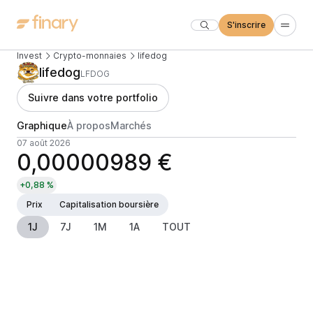
S'inscrire
Invest
Crypto-monnaies
lifedog
lifedog
LFDOG
Suivre dans votre portfolio
Graphique
À propos
Marchés
07 août 2026
0,00000989 €
+0,88 %
Prix
Capitalisation boursière
1J
7J
1M
1A
TOUT