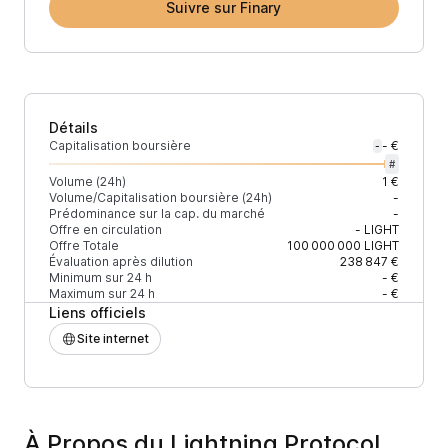
Suivre sur Finary
Détails
Capitalisation boursière
- €
-
#
Volume (24h)
1 €
Volume/Capitalisation boursière (24h)
-
Prédominance sur la cap. du marché
-
Offre en circulation
-
LIGHT
Offre Totale
100 000 000
LIGHT
Évaluation après dilution
238 847 €
Minimum sur 24 h
- €
Maximum sur 24 h
- €
Liens officiels
Site internet
À Propos du Lightning Protocol