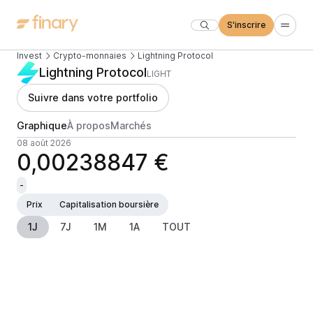
S'inscrire
Invest
Crypto-monnaies
Lightning Protocol
Lightning Protocol
LIGHT
Suivre dans votre portfolio
Graphique
À propos
Marchés
08 août 2026
0,00238847 €
-
Prix
Capitalisation boursière
1J
7J
1M
1A
TOUT