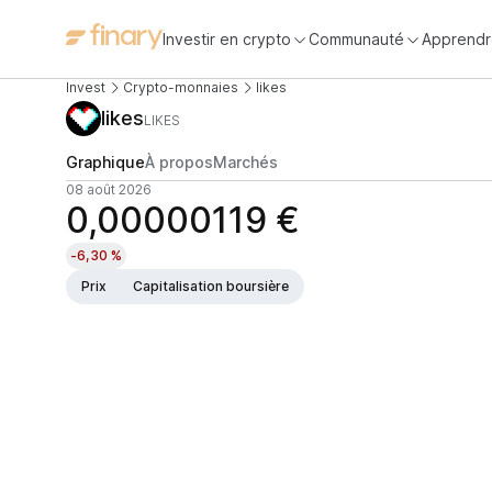
Investir en crypto
Communauté
Apprendr
Invest
Crypto-monnaies
likes
likes
LIKES
Graphique
À propos
Marchés
08 août 2026
0,00000119 €
-6,30 %
Prix
Capitalisation boursière