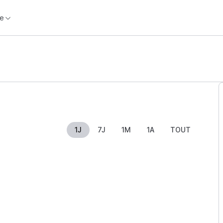
e
1J
7J
1M
1A
TOUT