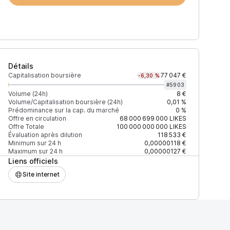
Détails
Capitalisation boursière
77 047 €
-6,30 %
#
5903
Volume (24h)
8 €
Volume/Capitalisation boursière (24h)
0,01 %
Prédominance sur la cap. du marché
0 %
)
% du volume
Confiance
Mis à jour
Offre en circulation
68 000 699 000
LIKES
Offre Totale
100 000 000 000
LIKES
Évaluation après dilution
118 533 €
Minimum sur 24 h
0,00000118 €
Maximum sur 24 h
0,00000127 €
Liens officiels
$
100 %
Récemment
ÉLEVÉE
Site internet