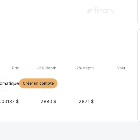
Prix
+2% depth
-2% depth
Volume (24h
tomatique
Créer un compte
000137 $
2 880 $
2 871 $
10 