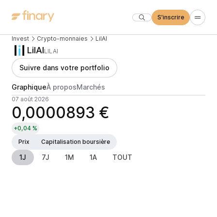
S'inscrire
Invest
Crypto-monnaies
LilAI
LilAI
LILAI
Suivre dans votre portfolio
Graphique
À propos
Marchés
07 août 2026
0,0000893 €
+0,04 %
Prix
Capitalisation boursière
1J
7J
1M
1A
TOUT