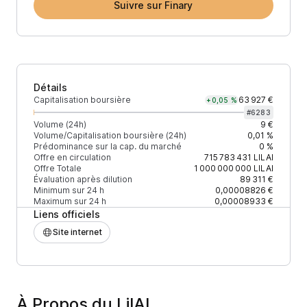
Suivre sur Finary
Détails
Capitalisation boursière
63 927 €
+0,05 %
#
6283
Volume (24h)
9 €
Volume/Capitalisation boursière (24h)
0,01 %
Prédominance sur la cap. du marché
0 %
Offre en circulation
715 783 431
LILAI
Offre Totale
1 000 000 000
LILAI
Évaluation après dilution
89 311 €
Minimum sur 24 h
0,00008826 €
Maximum sur 24 h
0,00008933 €
Liens officiels
Site internet
À Propos du LilAI