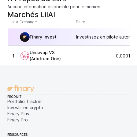
Aucune information disponible pour le moment.
Marchés LilAI
#
Exchange
Paire
Finary Invest
Investissez en pilote automat
Uniswap V3
1
0,000103
(Arbitrum One)
PRODUIT
Portfolio Tracker
Investir en crypto
Finary Plus
Finary Pro
RESSOURCES