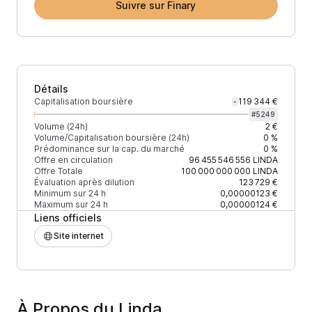
Suivre sur Finary
Détails
Capitalisation boursière
119 344 €
-
#
5249
Volume (24h)
2 €
Volume/Capitalisation boursière (24h)
0 %
Prédominance sur la cap. du marché
0 %
Offre en circulation
96 455 546 556
LINDA
Offre Totale
100 000 000 000
LINDA
Évaluation après dilution
123 729 €
Minimum sur 24 h
0,00000123 €
Maximum sur 24 h
0,00000124 €
Liens officiels
Site internet
À Propos du Linda