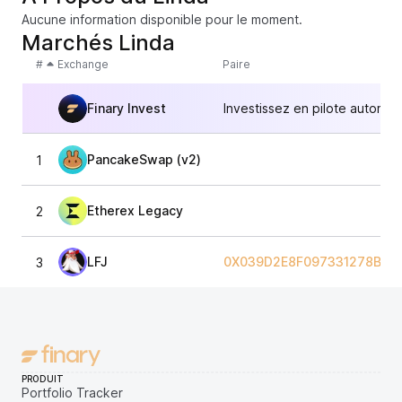
Aucune information disponible pour le moment.
Marchés Linda
#
Exchange
Paire
Finary Invest
Investissez en pilote automat
PancakeSwap (v2)
1
Etherex Legacy
2
LFJ
0X039D2E8F097331278BD6
3
PRODUIT
Portfolio Tracker