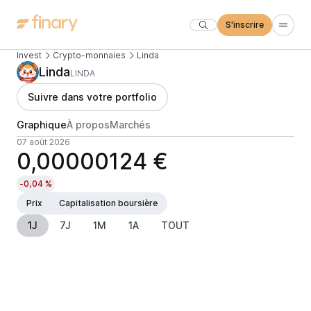
S'inscrire
Invest
Crypto-monnaies
Linda
Linda
LINDA
Suivre dans votre portfolio
Graphique
À propos
Marchés
07 août 2026
0,00000124 €
-0,04 %
Prix
Capitalisation boursière
1J
7J
1M
1A
TOUT