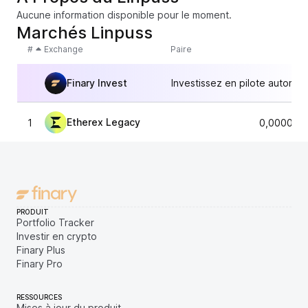
Aucune information disponible pour le moment.
Marchés Linpuss
#
Exchange
Paire
Finary Invest
Investissez en pilote automat
Etherex Legacy
1
0,000018
PRODUIT
Portfolio Tracker
Investir en crypto
Finary Plus
Finary Pro
RESSOURCES
Mises à jour du produit