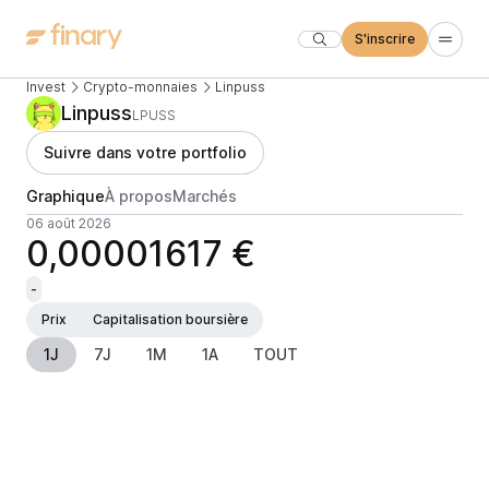
S'inscrire
Invest
Crypto-monnaies
Linpuss
Linpuss
LPUSS
Suivre dans votre portfolio
Graphique
À propos
Marchés
06 août 2026
0,00001617 €
-
Prix
Capitalisation boursière
1J
7J
1M
1A
TOUT