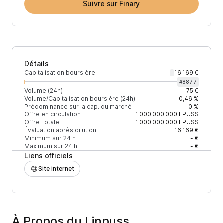
Suivre sur Finary
Détails
Capitalisation boursière
16 169 €
-
#
8877
Volume (24h)
75 €
Volume/Capitalisation boursière (24h)
0,46 %
Prédominance sur la cap. du marché
0 %
Offre en circulation
1 000 000 000
LPUSS
Offre Totale
1 000 000 000
LPUSS
Évaluation après dilution
16 169 €
Minimum sur 24 h
- €
Maximum sur 24 h
- €
Liens officiels
Site internet
À Propos du Linpuss