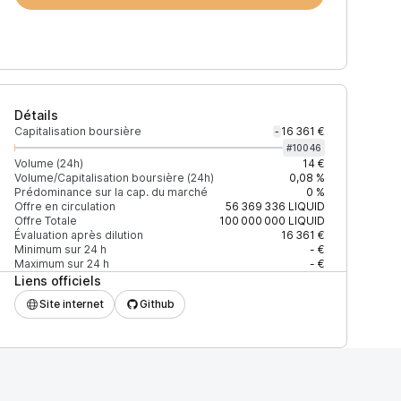
Détails
Capitalisation boursière
16 361 €
-
#
10046
Volume (24h)
14 €
Volume/Capitalisation boursière (24h)
0,08 %
Prédominance sur la cap. du marché
0 %
Offre en circulation
56 369 336
LIQUID
Offre Totale
100 000 000
LIQUID
Évaluation après dilution
16 361 €
Minimum sur 24 h
- €
Maximum sur 24 h
- €
Liens officiels
Site internet
Github