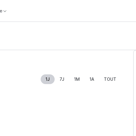
e
1J
7J
1M
1A
TOUT