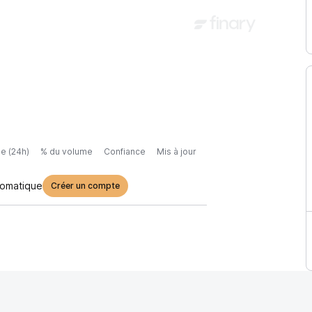
e (24h)
% du volume
Confiance
Mis à jour
tomatique
Créer un compte