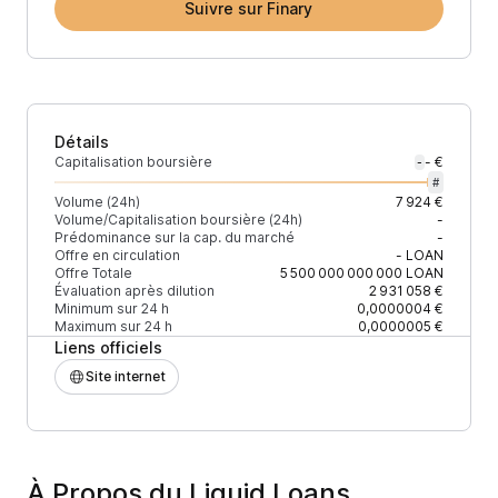
Suivre sur Finary
Détails
Capitalisation boursière
- €
-
#
Volume (24h)
7 924 €
Volume/Capitalisation boursière (24h)
-
Prédominance sur la cap. du marché
-
Offre en circulation
-
LOAN
Offre Totale
5 500 000 000 000
LOAN
Évaluation après dilution
2 931 058 €
Minimum sur 24 h
0,0000004 €
Maximum sur 24 h
0,0000005 €
Liens officiels
Site internet
À Propos du Liquid Loans