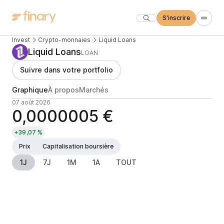
S'inscrire
Invest
Crypto-monnaies
Liquid Loans
Liquid Loans
LOAN
Suivre dans votre portfolio
Graphique
À propos
Marchés
07 août 2026
0,0000005 €
+39,07 %
Prix
Capitalisation boursière
1J
7J
1M
1A
TOUT