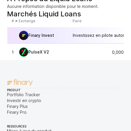
Aucune information disponible pour le moment.
Marchés Liquid Loans
#
Exchange
Paire
Finary Invest
Investissez en pilote automat
PulseX V2
1
0,000000
PRODUIT
Portfolio Tracker
Investir en crypto
Finary Plus
Finary Pro
RESSOURCES
Mises à jour du produit