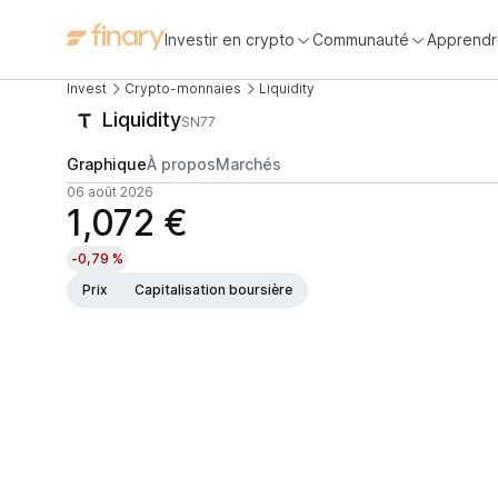
Investir en crypto
Communauté
Apprendr
Invest
Crypto-monnaies
Liquidity
Liquidity
SN77
Graphique
À propos
Marchés
06 août 2026
1,072 €
-0,79 %
Prix
Capitalisation boursière