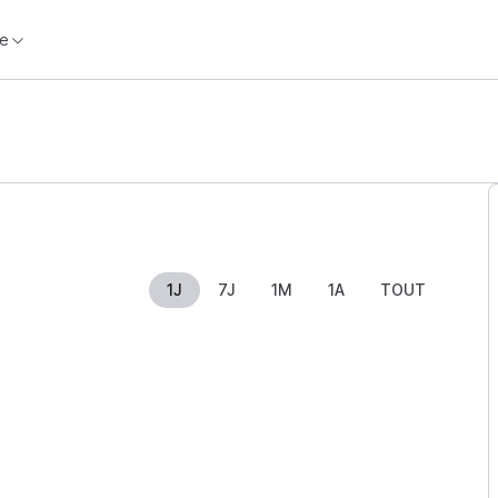
e
1J
7J
1M
1A
TOUT