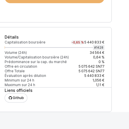
Détails
Capitalisation boursière
5 440 833 €
-0,65 %
#
1428
Volume (24h)
34 564 €
Volume/Capitalisation boursière (24h)
0,64 %
Prédominance sur la cap. du marché
0 %
)
% du volume
Confiance
Mis à jour
Offre en circulation
5 075 642
SN77
Offre Totale
5 075 642
SN77
Évaluation après dilution
5 440 833 €
Minimum sur 24 h
1,056 €
Maximum sur 24 h
1,11 €
Liens officiels
$
100 %
Récemment
ÉLEVÉE
Github