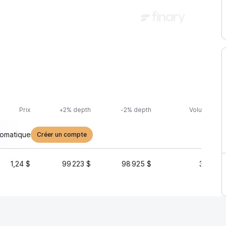
Prix
+2% depth
-2% depth
Volume (24h
tomatique
Créer un compte
1,24 $
99 223 $
98 925 $
39 923 