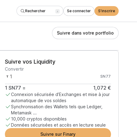
Rechercher
Se connecter
S'inscrire
/
Suivre dans votre portfolio
Suivre vos Liquidity
Convertir
SN77
1
SN77
=
1,072 €
Connexion sécurisée d’Exchanges et mise à jour
automatique de vos soldes
Synchronisation des Wallets tels que Ledger,
Metamask ...
10,000 cryptos disponibles
Données sécurisées et accès en lecture seule
Suivre sur Finary