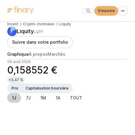
S'inscrire
Invest
Crypto-monnaies
Liquity
Liquity
LQTY
Suivre dans votre portfolio
Graphique
À propos
Marchés
06 août 2026
0,158552 €
+3,47 %
Prix
Capitalisation boursière
1J
7J
1M
1A
TOUT