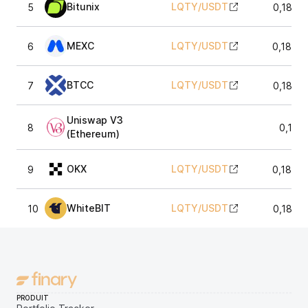
Bitunix
LQTY
/
USDT
5
0,1822
MEXC
LQTY
/
USDT
6
0,1824
BTCC
LQTY
/
USDT
7
0,1822
Uniswap V3
8
0,182
(Ethereum)
OKX
LQTY
/
USDT
9
0,1834
WhiteBIT
LQTY
/
USDT
10
0,1833
PRODUIT