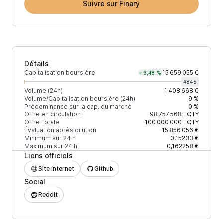
Suivre sur Finary
Détails
Capitalisation boursière
15 659 055 €
+3,48 %
#
845
Volume (24h)
1 408 668 €
Volume/Capitalisation boursière (24h)
9 %
Prédominance sur la cap. du marché
0 %
Offre en circulation
98 757 568
LQTY
Offre Totale
100 000 000
LQTY
Évaluation après dilution
15 856 056 €
Minimum sur 24 h
0,15233 €
Maximum sur 24 h
0,162258 €
Liens officiels
Site internet
Github
Social
Reddit