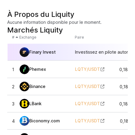
À Propos du Liquity
Aucune information disponible pour le moment.
Marchés Liquity
#
Exchange
Paire
Finary Invest
Investissez en pilote automat
Phemex
LQTY
/
USDT
1
0,1824
Binance
LQTY
/
USDT
2
0,1822
LBank
LQTY
/
USDT
3
0,1824
Biconomy.com
LQTY
/
USDT
4
0,1821