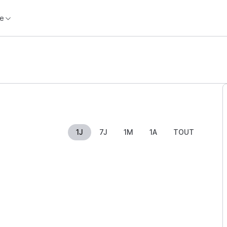
e
1J
7J
1M
1A
TOUT