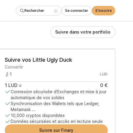
Rechercher
Se connecter
S'inscrire
/
Suivre dans votre portfolio
Suivre vos Little Ugly Duck
Convertir
LUD
1
LUD
=
0 €
Connexion sécurisée d’Exchanges et mise à jour
automatique de vos soldes
Synchronisation des Wallets tels que Ledger,
Metamask ...
10,000 cryptos disponibles
Données sécurisées et accès en lecture seule
Suivre sur Finary