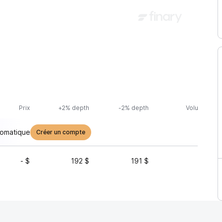
Prix
+2% depth
-2% depth
Volume (24h
tomatique
Créer un compte
- $
192 $
191 $
1 