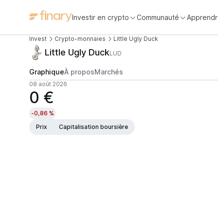
Investir en crypto
Communauté
Apprendr
Invest
Crypto-monnaies
Little Ugly Duck
Little Ugly Duck
LUD
Graphique
À propos
Marchés
08 août 2026
0 €
-0,86 %
Prix
Capitalisation boursière