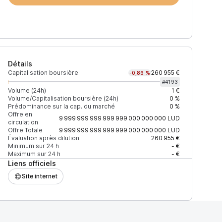
Détails
Capitalisation boursière
260 955 €
-0,86 %
#
4193
Volume (24h)
1 €
Volume/Capitalisation boursière (24h)
0 %
Prédominance sur la cap. du marché
0 %
)
% du volume
Confiance
Mis à jour
Offre en
9 999 999 999 999 999 000 000 000
LUD
circulation
Offre Totale
9 999 999 999 999 999 000 000 000
LUD
Évaluation après dilution
260 955 €
Minimum sur 24 h
- €
Maximum sur 24 h
- €
$
100 %
Récemment
ÉLEVÉE
Liens officiels
Site internet