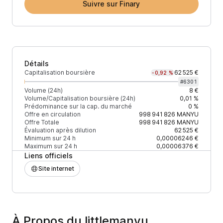
Suivre sur Finary
Détails
Capitalisation boursière
62 525 €
-0,92 %
#
6301
Volume (24h)
8 €
Volume/Capitalisation boursière (24h)
0,01 %
Prédominance sur la cap. du marché
0 %
Offre en circulation
998 941 826
MANYU
Offre Totale
998 941 826
MANYU
Évaluation après dilution
62 525 €
Minimum sur 24 h
0,00006246 €
Maximum sur 24 h
0,00006376 €
Liens officiels
Site internet
À Propos du littlemanyu