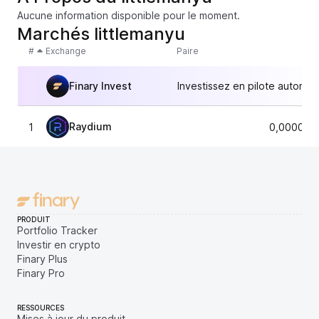
Aucune information disponible pour le moment.
Marchés littlemanyu
#
Exchange
Paire
Finary Invest
Investissez en pilote automat
Raydium
1
0,000072
PRODUIT
Portfolio Tracker
Investir en crypto
Finary Plus
Finary Pro
RESSOURCES
Mises à jour du produit