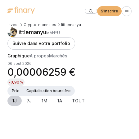
S'inscrire
Invest
Crypto-monnaies
littlemanyu
littlemanyu
MANYU
Suivre dans votre portfolio
Graphique
À propos
Marchés
06 août 2026
0,00006259 €
-0,92 %
Prix
Capitalisation boursière
1J
7J
1M
1A
TOUT