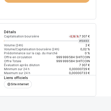
Détails
Capitalisation boursière
7 307 €
-0,16 %
#
10493
Volume (24h)
2 €
Volume/Capitalisation boursière (24h)
0,02 %
Prédominance sur la cap. du marché
0 %
)
% du volume
Confiance
Mis à jour
Offre en circulation
999 999 584
SHITCOIN
Offre Totale
999 999 584
SHITCOIN
Évaluation après dilution
7 307 €
Minimum sur 24 h
0,00000729 €
Maximum sur 24 h
0,00000733 €
Liens officiels
$
100 %
Récemment
ÉLEVÉE
Site internet