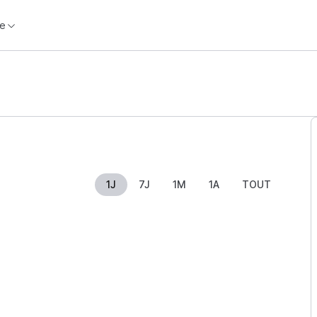
e
1J
7J
1M
1A
TOUT