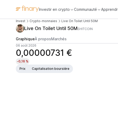
Investir en crypto
Communauté
Apprendr
Invest
Crypto-monnaies
Live On Toilet Until 50M
Live On Toilet Until 50M
SHITCOIN
Graphique
À propos
Marchés
06 août 2026
0,00000731 €
-0,16 %
Prix
Capitalisation boursière