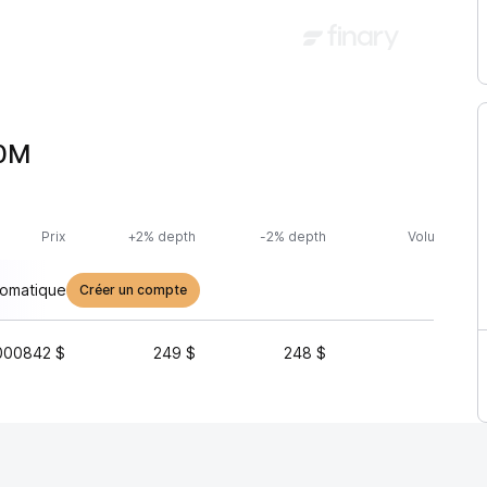
50M
Prix
+2% depth
-2% depth
Volume (24h
tomatique
Créer un compte
000842 $
249 $
248 $
2 