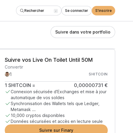
Rechercher
Se connecter
S'inscrire
/
Suivre dans votre portfolio
Suivre vos Live On Toilet Until 50M
Convertir
SHITCOIN
1
SHITCOIN
=
0,00000731 €
Connexion sécurisée d’Exchanges et mise à jour
automatique de vos soldes
Synchronisation des Wallets tels que Ledger,
Metamask ...
10,000 cryptos disponibles
Données sécurisées et accès en lecture seule
Suivre sur Finary