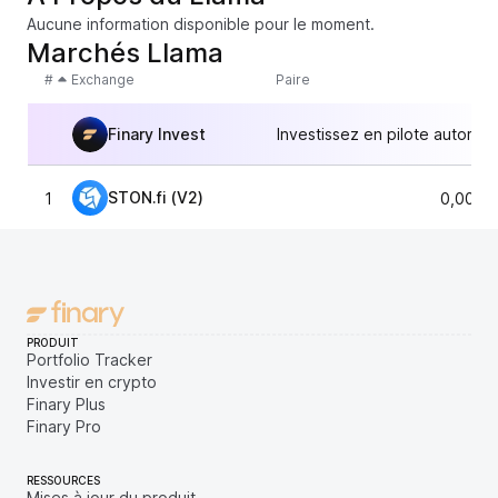
Aucune information disponible pour le moment.
Marchés Llama
#
Exchange
Paire
Finary Invest
Investissez en pilote automat
STON.fi (V2)
1
0,0016
PRODUIT
Portfolio Tracker
Investir en crypto
Finary Plus
Finary Pro
RESSOURCES
Mises à jour du produit