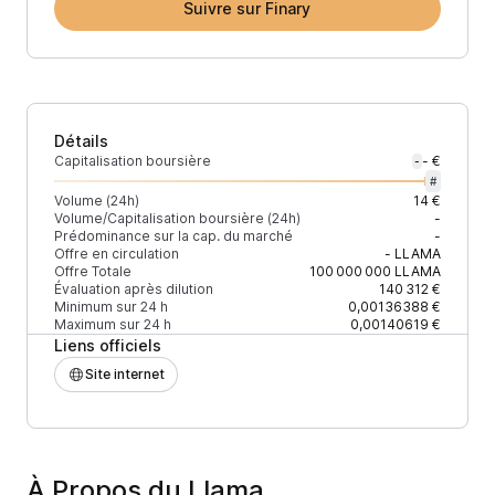
Suivre sur Finary
Détails
Capitalisation boursière
- €
-
#
Volume (24h)
14 €
Volume/Capitalisation boursière (24h)
-
Prédominance sur la cap. du marché
-
Offre en circulation
-
LLAMA
Offre Totale
100 000 000
LLAMA
Évaluation après dilution
140 312 €
Minimum sur 24 h
0,00136388 €
Maximum sur 24 h
0,00140619 €
Liens officiels
Site internet
À Propos du Llama