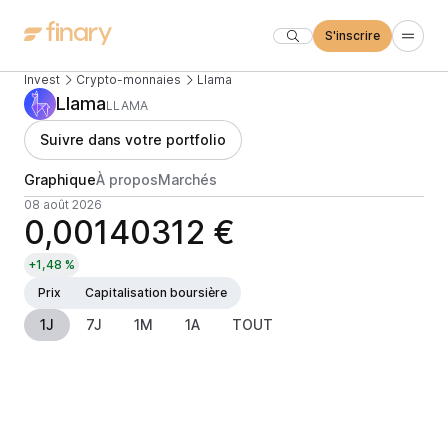
S'inscrire
Invest
Crypto-monnaies
Llama
Llama
LLAMA
Suivre dans votre portfolio
Graphique
À propos
Marchés
08 août 2026
0,00140312 €
+1,48 %
Prix
Capitalisation boursière
1J
7J
1M
1A
TOUT