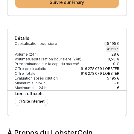
Suivre sur Finary
Détails
Capitalisation boursière
5 195 €
-
#
11217
Volume (24h)
28 €
Volume/Capitalisation boursière (24h)
0,53 %
Prédominance sur la cap. du marché
0 %
Offre en circulation
916 278 079
LOBSTER
Offre Totale
916 278 079
LOBSTER
Évaluation après dilution
5 195 €
Minimum sur 24 h
- €
Maximum sur 24 h
- €
Liens officiels
Site internet
À Propos du LobsterCoin