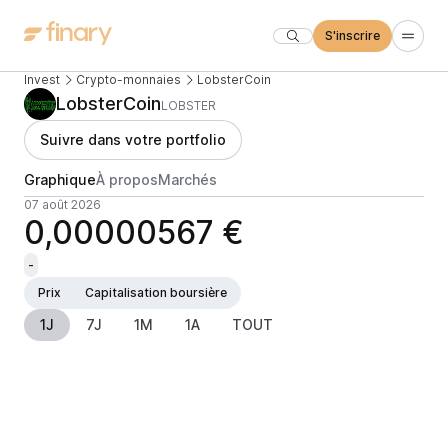
S'inscrire
Invest
Crypto-monnaies
LobsterCoin
LobsterCoin
LOBSTER
Suivre dans votre portfolio
Graphique
À propos
Marchés
07 août 2026
0,00000567 €
-
Prix
Capitalisation boursière
1J
7J
1M
1A
TOUT