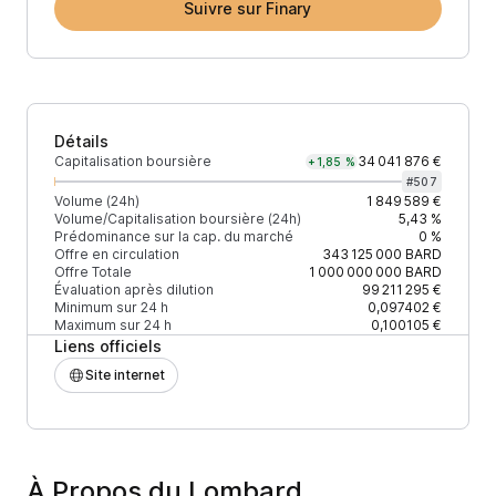
Suivre sur Finary
Détails
Capitalisation boursière
34 041 876 €
+1,85 %
#
507
Volume (24h)
1 849 589 €
Volume/Capitalisation boursière (24h)
5,43 %
Prédominance sur la cap. du marché
0 %
Offre en circulation
343 125 000
BARD
Offre Totale
1 000 000 000
BARD
Évaluation après dilution
99 211 295 €
Minimum sur 24 h
0,097402 €
Maximum sur 24 h
0,100105 €
Liens officiels
Site internet
À Propos du Lombard