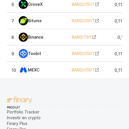
GroveX
BARD
/
USDT
6
0,1148
Bitunix
BARD
/
USDT
7
0,1144
Binance
BARD
/
TRY
8
0,114
Toobit
BARD
/
USDT
9
0,1145
MEXC
BARD
/
USDT
10
0,1144
PRODUIT
Portfolio Tracker
Investir en crypto
Finary Plus