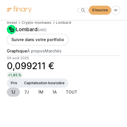
S'inscrire
Invest
Crypto-monnaies
Lombard
Lombard
BARD
Suivre dans votre portfolio
Graphique
À propos
Marchés
06 août 2026
0,099211 €
+1,85 %
Prix
Capitalisation boursière
1J
7J
1M
1A
TOUT