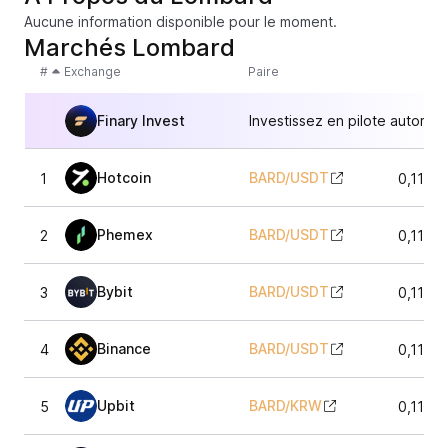
Aucune information disponible pour le moment.
Marchés Lombard
#
Exchange
Paire
Finary Invest
Investissez en pilote automat
Hotcoin
BARD
/
USDT
1
0,1145
Phemex
BARD
/
USDT
2
0,1147
Bybit
BARD
/
USDT
3
0,1145
Binance
BARD
/
USDT
4
0,1144
Upbit
BARD
/
KRW
5
0,1142