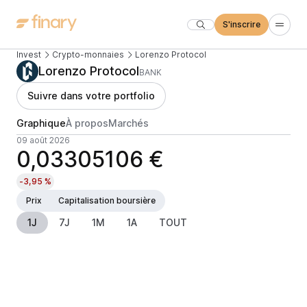
S'inscrire
Invest
Crypto-monnaies
Lorenzo Protocol
Lorenzo Protocol
BANK
Suivre dans votre portfolio
Graphique
À propos
Marchés
09 août 2026
0,03305106 €
-3,95 %
Prix
Capitalisation boursière
1J
7J
1M
1A
TOUT