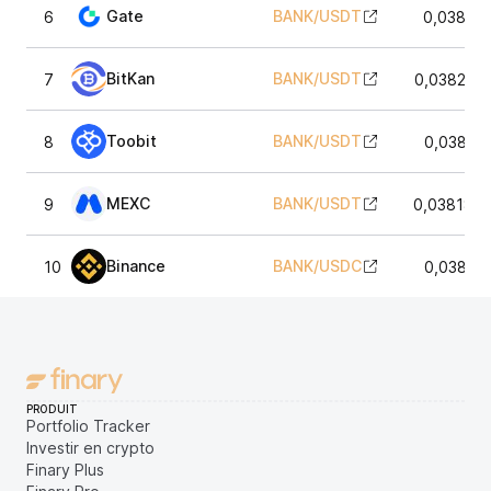
Gate
BANK
/
USDT
6
0,03816
BitKan
BANK
/
USDT
7
0,038274
Toobit
BANK
/
USDT
8
0,03817
MEXC
BANK
/
USDT
9
0,038184
Binance
BANK
/
USDC
10
0,03817
PRODUIT
Portfolio Tracker
Investir en crypto
Finary Plus