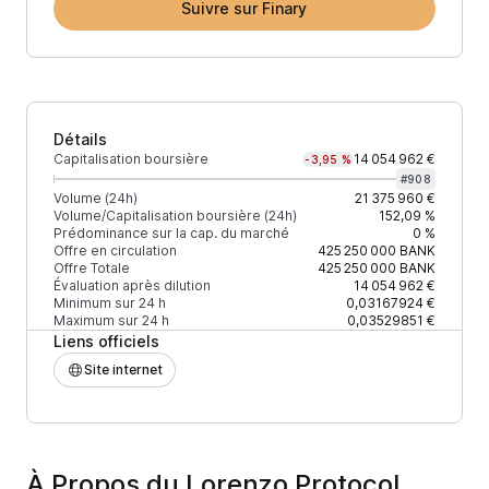
Suivre sur Finary
Détails
Capitalisation boursière
14 054 962 €
-3,95 %
#
908
Volume (24h)
21 375 960 €
Volume/Capitalisation boursière (24h)
152,09 %
Prédominance sur la cap. du marché
0 %
Offre en circulation
425 250 000
BANK
Offre Totale
425 250 000
BANK
Évaluation après dilution
14 054 962 €
Minimum sur 24 h
0,03167924 €
Maximum sur 24 h
0,03529851 €
Liens officiels
Site internet
À Propos du Lorenzo Protocol