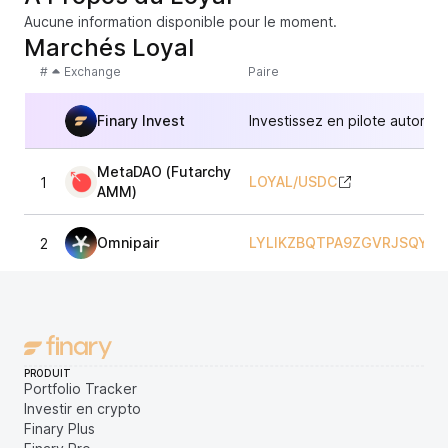
Aucune information disponible pour le moment.
Marchés Loyal
#
Exchange
Paire
Finary Invest
Investissez en pilote automat
MetaDAO (Futarchy
LOYAL
/
USDC
1
AMM)
Omnipair
LYLIKZBQTPA9ZGVRJSQYG
2
PRODUIT
Portfolio Tracker
Investir en crypto
Finary Plus