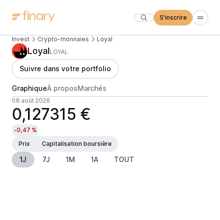
S'inscrire
Invest
Crypto-monnaies
Loyal
Loyal
LOYAL
Suivre dans votre portfolio
Graphique
À propos
Marchés
08 août 2026
0,127315 €
-0,47 %
Prix
Capitalisation boursière
1J
7J
1M
1A
TOUT