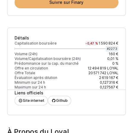
Suivre sur Finary
Détails
Capitalisation boursière
1 590 824 €
-0,47 %
#
2273
Volume (24h)
160 €
Volume/Capitalisation boursière (24h)
0,01 %
Prédominance sur la cap. du marché
0 %
Offre en circulation
12 494 819
LOYAL
Offre Totale
20 571 742
LOYAL
Évaluation après dilution
2 619 167 €
Minimum sur 24 h
0,127316 €
Maximum sur 24 h
0,127567 €
Liens officiels
Site internet
Github
À Propos du Loyal