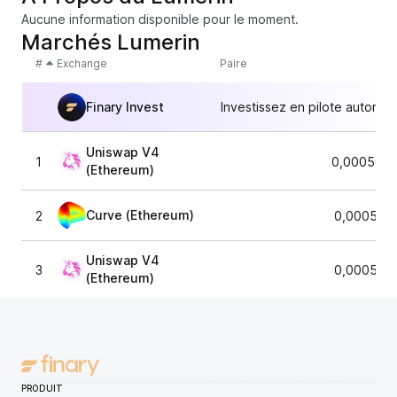
Aucune information disponible pour le moment.
Marchés Lumerin
#
Exchange
Paire
Finary Invest
Investissez en pilote automat
Uniswap V4
1
0,0005089
(Ethereum)
Curve (Ethereum)
2
0,000516
Uniswap V4
3
0,000512
(Ethereum)
PRODUIT