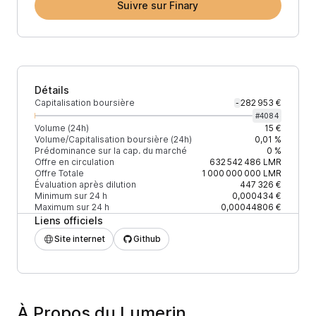
Suivre sur Finary
Détails
Capitalisation boursière
282 953 €
-
#
4084
Volume (24h)
15 €
Volume/Capitalisation boursière (24h)
0,01 %
Prédominance sur la cap. du marché
0 %
Offre en circulation
632 542 486
LMR
Offre Totale
1 000 000 000
LMR
Évaluation après dilution
447 326 €
Minimum sur 24 h
0,000434 €
Maximum sur 24 h
0,00044806 €
Liens officiels
Site internet
Github
À Propos du Lumerin