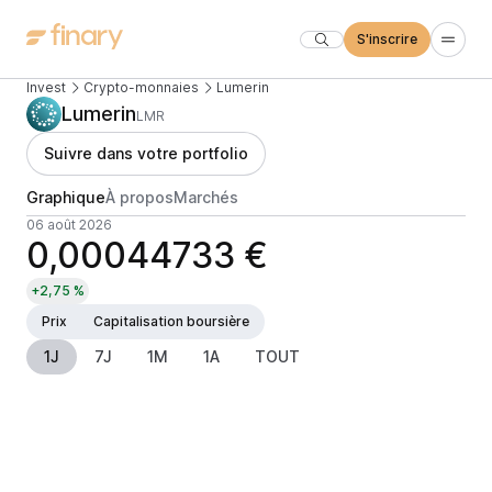
S'inscrire
Invest
Crypto-monnaies
Lumerin
Lumerin
LMR
Suivre dans votre portfolio
Graphique
À propos
Marchés
06 août 2026
0,00044733 €
+2,75 %
Prix
Capitalisation boursière
1J
7J
1M
1A
TOUT