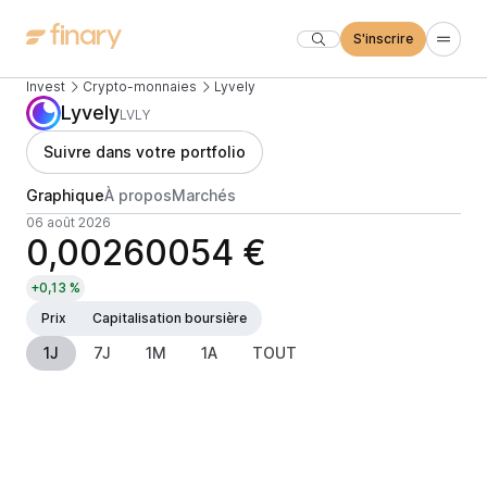
S'inscrire
Invest
Crypto-monnaies
Lyvely
Lyvely
LVLY
Suivre dans votre portfolio
Graphique
À propos
Marchés
06 août 2026
0,00260054 €
+0,13 %
Prix
Capitalisation boursière
1J
7J
1M
1A
TOUT