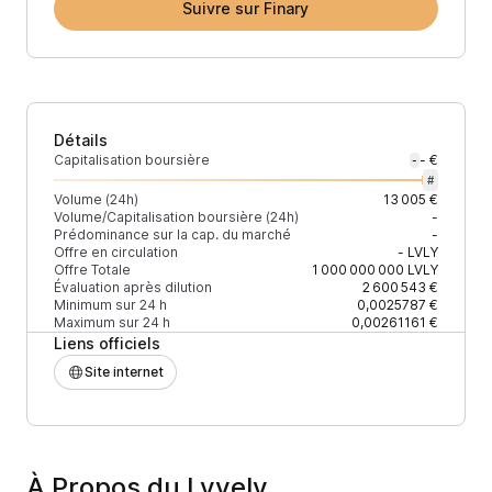
Suivre sur Finary
Détails
Capitalisation boursière
- €
-
#
Volume (24h)
13 005 €
Volume/Capitalisation boursière (24h)
-
Prédominance sur la cap. du marché
-
Offre en circulation
-
LVLY
Offre Totale
1 000 000 000
LVLY
Évaluation après dilution
2 600 543 €
Minimum sur 24 h
0,0025787 €
Maximum sur 24 h
0,00261161 €
Liens officiels
Site internet
À Propos du Lyvely