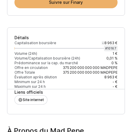
Suivre sur Finary
Détails
Capitalisation boursière
8 963 €
-
#
10167
Volume (24h)
1 €
Volume/Capitalisation boursière (24h)
0,01 %
Prédominance sur la cap. du marché
0 %
Offre en circulation
375 200 000 000 000
MADPEPE
Offre Totale
375 200 000 000 000
MADPEPE
Évaluation après dilution
8 963 €
Minimum sur 24 h
- €
Maximum sur 24 h
- €
Liens officiels
Site internet
À Propos du Mad Pepe