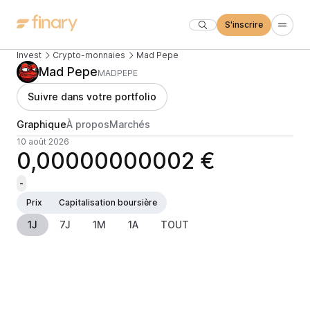
S'inscrire
Invest
Crypto-monnaies
Mad Pepe
Mad Pepe
MADPEPE
Suivre dans votre portfolio
Graphique
À propos
Marchés
10 août 2026
0,00000000002 €
-
Prix
Capitalisation boursière
1J
7J
1M
1A
TOUT