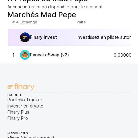
Aucune information disponible pour le moment.
Marchés Mad Pepe
#
Exchange
Paire
Finary Invest
Investissez en pilote automat
PancakeSwap (v2)
1
0,0000000
PRODUIT
Portfolio Tracker
Investir en crypto
Finary Plus
Finary Pro
RESSOURCES
Mises à jour du produit