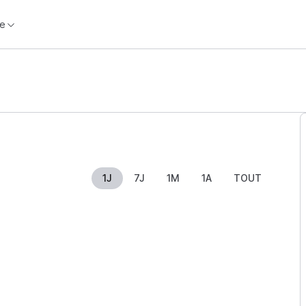
e
1J
7J
1M
1A
TOUT