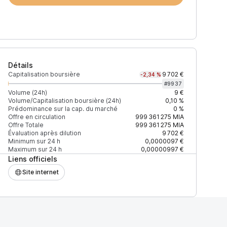
Détails
Capitalisation boursière
9 702 €
-2,34 %
#
9937
Volume (24h)
9 €
Volume/Capitalisation boursière (24h)
0,10 %
Prédominance sur la cap. du marché
0 %
)
% du volume
Confiance
Mis à jour
Offre en circulation
999 361 275
MIA
Offre Totale
999 361 275
MIA
Évaluation après dilution
9 702 €
Minimum sur 24 h
0,0000097 €
Maximum sur 24 h
0,00000997 €
Liens officiels
$
100 %
Récemment
ÉLEVÉE
Site internet