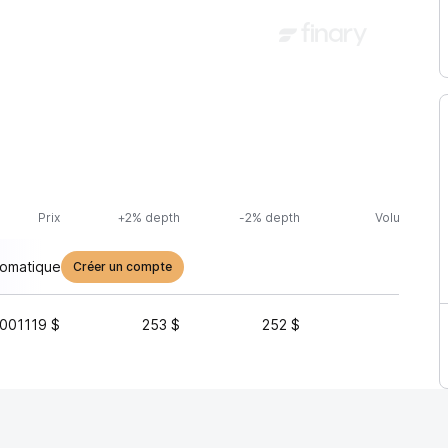
Prix
+2% depth
-2% depth
Volume (24h
tomatique
Créer un compte
001119 $
253 $
252 $
11 