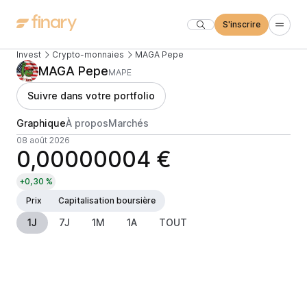
S'inscrire
Invest
Crypto-monnaies
MAGA Pepe
MAGA Pepe
MAPE
Suivre dans votre portfolio
Graphique
À propos
Marchés
08 août 2026
0,00000004 €
+0,30 %
Prix
Capitalisation boursière
1J
7J
1M
1A
TOUT