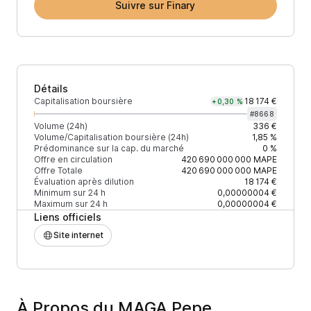
Suivre sur Finary
Détails
Capitalisation boursière
18 174 €
+0,30 %
#
8668
Volume (24h)
336 €
Volume/Capitalisation boursière (24h)
1,85 %
Prédominance sur la cap. du marché
0 %
Offre en circulation
420 690 000 000
MAPE
Offre Totale
420 690 000 000
MAPE
Évaluation après dilution
18 174 €
Minimum sur 24 h
0,00000004 €
Maximum sur 24 h
0,00000004 €
Liens officiels
Site internet
À Propos du MAGA Pepe