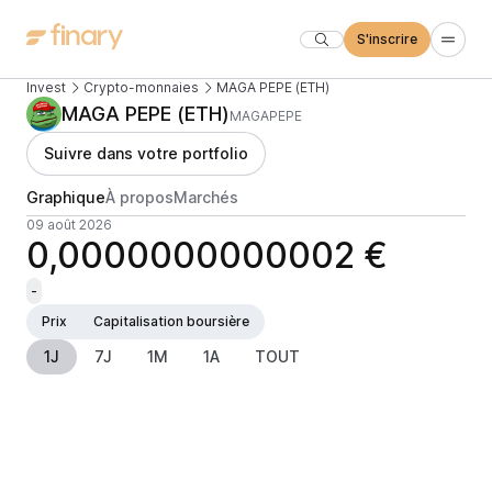
S'inscrire
Invest
Crypto-monnaies
MAGA PEPE (ETH)
MAGA PEPE (ETH)
MAGAPEPE
Suivre dans votre portfolio
Graphique
À propos
Marchés
09 août 2026
0,0000000000002 €
-
Prix
Capitalisation boursière
1J
7J
1M
1A
TOUT