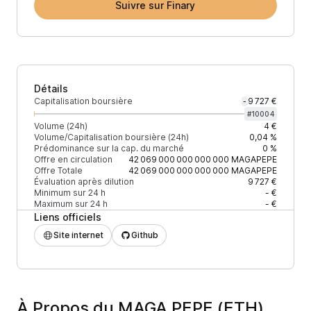
Suivre sur Finary
Détails
Capitalisation boursière
9 727 €
-
#
10004
Volume (24h)
4 €
Volume/Capitalisation boursière (24h)
0,04 %
Prédominance sur la cap. du marché
0 %
Offre en circulation
42 069 000 000 000 000
MAGAPEPE
Offre Totale
42 069 000 000 000 000
MAGAPEPE
Évaluation après dilution
9 727 €
Minimum sur 24 h
- €
Maximum sur 24 h
- €
Liens officiels
Site internet
Github
À Propos du MAGA PEPE (ETH)