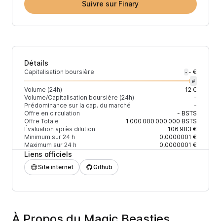
Suivre sur Finary
Détails
Capitalisation boursière
- €
-
#
Volume (24h)
12 €
Volume/Capitalisation boursière (24h)
-
Prédominance sur la cap. du marché
-
Offre en circulation
-
BSTS
Offre Totale
1 000 000 000 000
BSTS
Évaluation après dilution
106 983 €
Minimum sur 24 h
0,0000001 €
Maximum sur 24 h
0,0000001 €
Liens officiels
Site internet
Github
À Propos du Magic Beasties