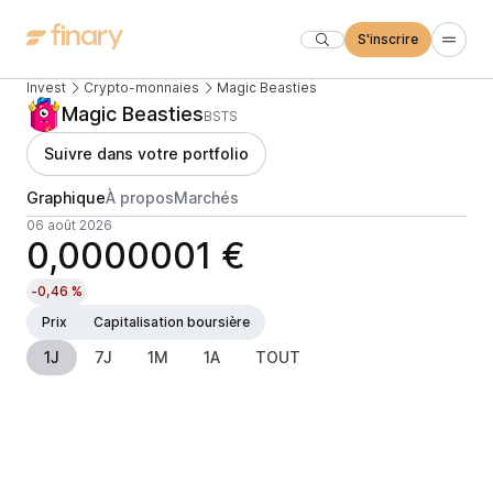
S'inscrire
Invest
Crypto-monnaies
Magic Beasties
Magic Beasties
BSTS
Suivre dans votre portfolio
Graphique
À propos
Marchés
06 août 2026
0,0000001 €
-0,46 %
Prix
Capitalisation boursière
1J
7J
1M
1A
TOUT