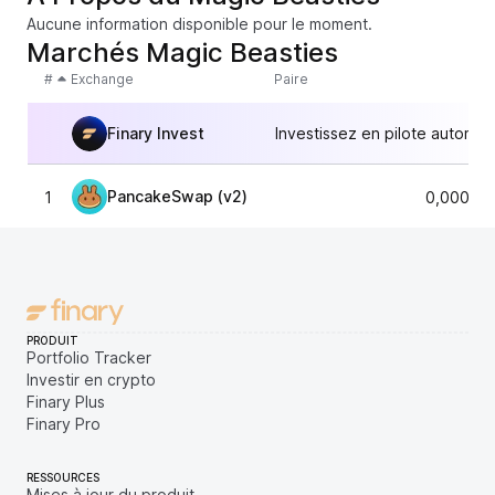
Aucune information disponible pour le moment.
Marchés Magic Beasties
#
Exchange
Paire
Finary Invest
Investissez en pilote automat
PancakeSwap (v2)
1
0,00000
PRODUIT
Portfolio Tracker
Investir en crypto
Finary Plus
Finary Pro
RESSOURCES
Mises à jour du produit