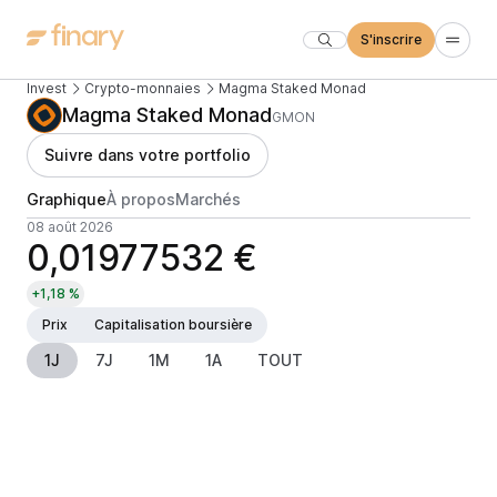
S'inscrire
Invest
Crypto-monnaies
Magma Staked Monad
Magma Staked Monad
GMON
Suivre dans votre portfolio
Graphique
À propos
Marchés
08 août 2026
0,01977532 €
+1,18 %
Prix
Capitalisation boursière
1J
7J
1M
1A
TOUT