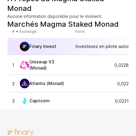
Monad
Aucune information disponible pour le moment.
Marchés Magma Staked Monad
#
Exchange
Paire
Finary Invest
Investissez en pilote automat
Uniswap V3
1
0,022860
(Monad)
Atlantis (Monad)
2
0,02285
Capricorn
3
0,022183