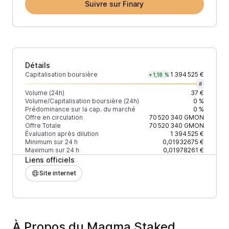
Suivre sur Finary
Détails
Capitalisation boursière
1 394 525 €
+1,18 %
#
Volume (24h)
37 €
Volume/Capitalisation boursière (24h)
0 %
Prédominance sur la cap. du marché
0 %
Offre en circulation
70 520 340
GMON
Offre Totale
70 520 340
GMON
Évaluation après dilution
1 394 525 €
Minimum sur 24 h
0,01932675 €
Maximum sur 24 h
0,01978261 €
Liens officiels
Site internet
À Propos du Magma Staked