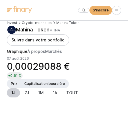
S'inscrire
Invest
Crypto-monnaies
Mahina Token
Mahina Token
MHNA
Suivre dans votre portfolio
Graphique
À propos
Marchés
07 août 2026
0,00029088 €
+0,61 %
Prix
Capitalisation boursière
1J
7J
1M
1A
TOUT