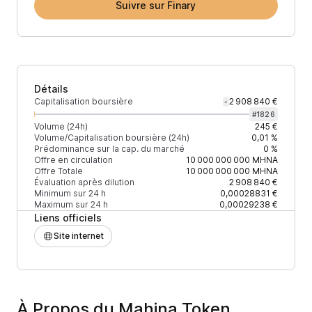
Suivre sur Finary
Détails
Capitalisation boursière
2 908 840 €
-
#
1826
Volume (24h)
245 €
Volume/Capitalisation boursière (24h)
0,01 %
Prédominance sur la cap. du marché
0 %
Offre en circulation
10 000 000 000
MHNA
Offre Totale
10 000 000 000
MHNA
Évaluation après dilution
2 908 840 €
Minimum sur 24 h
0,00028831 €
Maximum sur 24 h
0,00029238 €
Liens officiels
Site internet
À Propos du Mahina Token