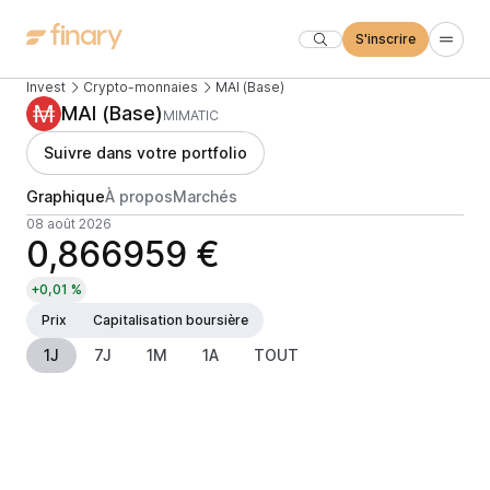
S'inscrire
Invest
Crypto-monnaies
MAI (Base)
MAI (Base)
MIMATIC
Suivre dans votre portfolio
Graphique
À propos
Marchés
08 août 2026
0,866959 €
+0,01 %
Prix
Capitalisation boursière
1J
7J
1M
1A
TOUT