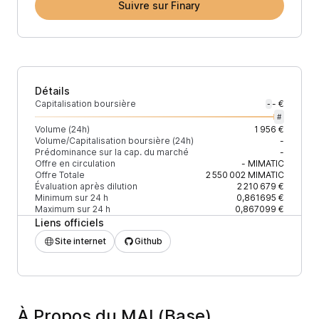
Suivre sur Finary
Détails
Capitalisation boursière
- €
-
#
Volume (24h)
1 956 €
Volume/Capitalisation boursière (24h)
-
Prédominance sur la cap. du marché
-
Offre en circulation
-
MIMATIC
Offre Totale
2 550 002
MIMATIC
Évaluation après dilution
2 210 679 €
Minimum sur 24 h
0,861695 €
Maximum sur 24 h
0,867099 €
Liens officiels
Site internet
Github
À Propos du MAI (Base)