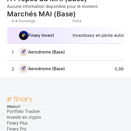
Aucune information disponible pour le moment.
Marchés MAI (Base)
#
Exchange
Paire
Finary Invest
Investissez en pilote automat
Aerodrome (Base)
1
1,0
Aerodrome (Base)
2
0,99684
PRODUIT
Portfolio Tracker
Investir en crypto
Finary Plus
Finary Pro