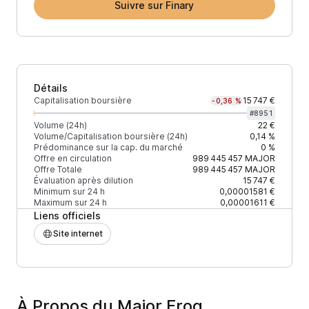
Suivre sur Finary
Détails
Capitalisation boursière
15 747 €
-0,36 %
#
8951
Volume (24h)
22 €
Volume/Capitalisation boursière (24h)
0,14 %
Prédominance sur la cap. du marché
0 %
Offre en circulation
989 445 457
MAJOR
Offre Totale
989 445 457
MAJOR
Évaluation après dilution
15 747 €
Minimum sur 24 h
0,00001581 €
Maximum sur 24 h
0,00001611 €
Liens officiels
Site internet
À Propos du Major Frog