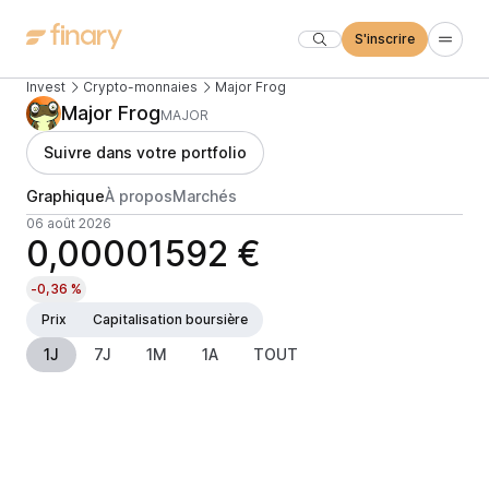
S'inscrire
Invest
Crypto-monnaies
Major Frog
Major Frog
MAJOR
Suivre dans votre portfolio
Graphique
À propos
Marchés
06 août 2026
0,00001592 €
-0,36 %
Prix
Capitalisation boursière
1J
7J
1M
1A
TOUT