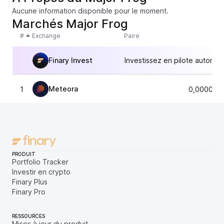
Aucune information disponible pour le moment.
Marchés Major Frog
#
Exchange
Paire
Finary Invest
Investissez en pilote automat
Meteora
1
0,000018
PRODUIT
Portfolio Tracker
Investir en crypto
Finary Plus
Finary Pro
RESSOURCES
Mises à jour du produit