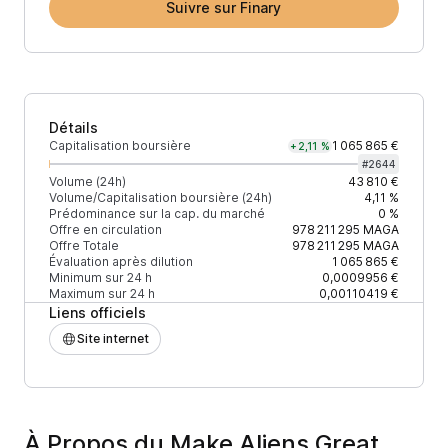
Suivre sur Finary
Détails
Capitalisation boursière
1 065 865 €
+2,11 %
#
2644
Volume (24h)
43 810 €
Volume/Capitalisation boursière (24h)
4,11 %
Prédominance sur la cap. du marché
0 %
Offre en circulation
978 211 295
MAGA
Offre Totale
978 211 295
MAGA
Évaluation après dilution
1 065 865 €
Minimum sur 24 h
0,0009956 €
Maximum sur 24 h
0,00110419 €
Liens officiels
Site internet
À Propos du Make Aliens Great