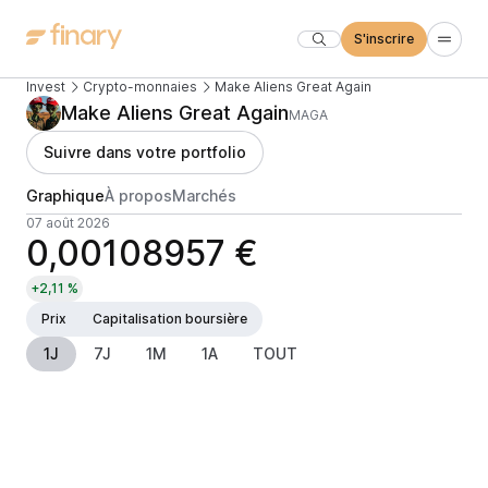
S'inscrire
Invest
Crypto-monnaies
Make Aliens Great Again
Make Aliens Great Again
MAGA
Suivre dans votre portfolio
Graphique
À propos
Marchés
07 août 2026
0,00108957 €
+2,11 %
Prix
Capitalisation boursière
1J
7J
1M
1A
TOUT