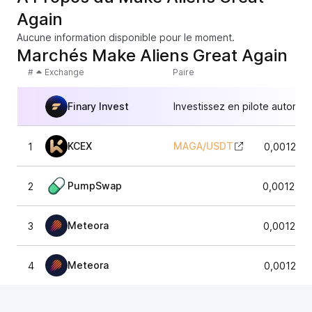
Again
Aucune information disponible pour le moment.
Marchés Make Aliens Great Again
#
Exchange
Paire
Finary Invest
Investissez en pilote automat
KCEX
MAGA
/
USDT
1
0,001256
PumpSwap
2
0,001255
Meteora
3
0,001245
Meteora
4
0,001256