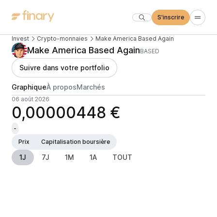
S'inscrire
Invest
Crypto-monnaies
Make America Based Again
Make America Based Again
BASED
Suivre dans votre portfolio
Graphique
À propos
Marchés
06 août 2026
0,00000448 €
-
Prix
Capitalisation boursière
1J
7J
1M
1A
TOUT