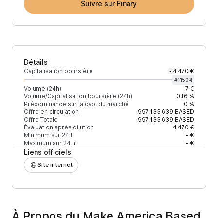
Suivre sur Finary
Détails
Capitalisation boursière
4 470 €
-
#
11504
Volume (24h)
7 €
Volume/Capitalisation boursière (24h)
0,16 %
Prédominance sur la cap. du marché
0 %
Offre en circulation
997 133 639
BASED
Offre Totale
997 133 639
BASED
Évaluation après dilution
4 470 €
Minimum sur 24 h
- €
Maximum sur 24 h
- €
Liens officiels
Site internet
À Propos du Make America Based